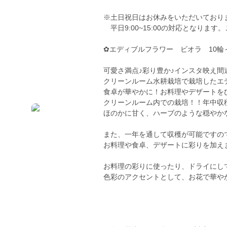
※土日祝日はお休みをいただいており
平日9:00~15:00の対応となります
✿エディブルフラワー ビオラ 10輪～
可愛さ満点♪彩り豊か♪インスタ映え間
クリーンルーム水耕栽培で栽培したエデ
食卓が華やかに！お料理やデザートを
クリーンルーム内での栽培！！年中収
ほのかに甘く、ハーブのような穏やか
また、一年を通して収穫が可能ですの
お料理や食卓、デザートに彩りを加え
お料理の彩りに使ったり、ドライにし
色彩のアクセントとして、お花で華や