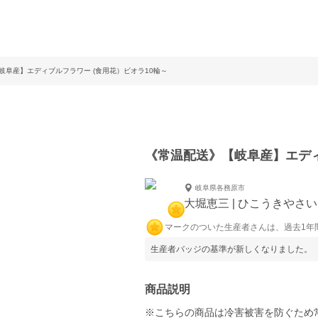
岐阜産】エディブルフラワー (食用花）ビオラ10輪～
《常温配送》【岐阜産】エディ
岐阜県各務原市
大堀恵三 | ひこうきやさい
マークのついた生産者さんは、過去1年
生産者バッジの基準が新しくなりました。
商品説明
※こちらの商品は冷害被害を防ぐため