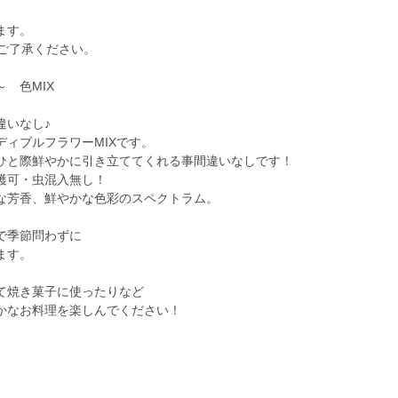
ます。
。ご了承ください。
 色MIX
違いなし♪
ィブルフラワーMIXです。
ひと際鮮やかに引き立ててくれる事間違いなしです！
穫可・虫混入無し！
な芳香、鮮やかな色彩のスペクトラム。
で季節問わずに
ます。
て焼き菓子に使ったりなど
かなお料理を楽しんでください！