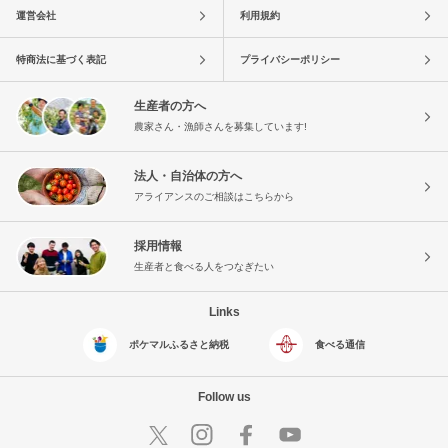
運営会社
利用規約
特商法に基づく表記
プライバシーポリシー
生産者の方へ
農家さん・漁師さんを募集しています!
法人・自治体の方へ
アライアンスのご相談はこちらから
採用情報
生産者と食べる人をつなぎたい
Links
ポケマルふるさと納税
食べる通信
Follow us