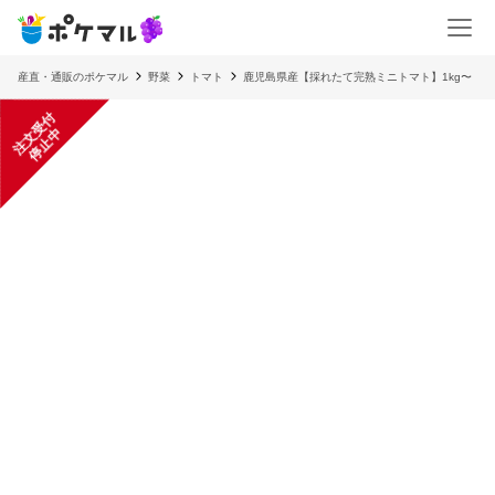
産直・通販のポケマル
野菜
トマト
鹿児島県産【採れたて完熟ミニトマト】1kg〜
注
文
受
付
停
止
中