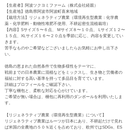
【生産者】阿波ツクヨミファーム（株式会社経親）
【生産地】徳島県阿波市阿波町喜来地域
【栽培方法】リジェネラティブ農業（環境再生型農業：化学農
薬・化学肥料・動物性堆肥不使用、不耕起密生混植栽培）
【内容】Sサイズ５〜６点、 Mサイズ８〜１０点、 Lサイズ１２〜
１５点、XLサイズ１６〜２０点を季節に応じ、内容を変更してい
きます。
苦手なものやご希望などございましたらお気軽にお申し出下さ
い。
徳島の恵まれた自然条件で生物多様性をテーマに、
戦前までの日本農業に混植などをミックスし、生き物と労働者の
福祉に対する高い基準を持って多品目を育てています。
詳細はプロフィールをご確認下さい。
丁寧な梱包と、柔軟な対応を心がけています。
ご希望が無い場合は、梱包に再利用のダンボールを利用いたしま
す。
【リジェネラティブ農業（環境再生型農業）について】
リジェネラティブ農業はルーツが日本にあり、不耕起だけで見れ
ば米国の全農地の５０％近くを占めており、欧州ではSDGs、ES