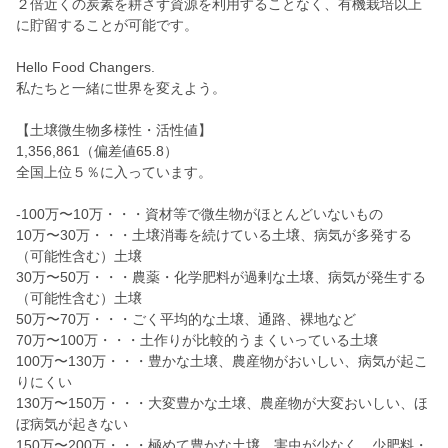
２倍近くの炭素を耕さず資源を利用することなく、有機栽培以上
に貯留することが可能です。
Hello Food Changers.
私たちと一緒に世界を変えよう。
【土壌微生物多様性・活性値】
1,356,861（偏差値65.8）
全国上位５％に入っています。
-100万〜10万・・・資材等で微生物がほとんどいないもの
10万〜30万・・・土壌消毒を続けている土壌、病気が多発する
（可能性含む）土壌
30万〜50万・・・農薬・化学肥料が過剰な土壌、病気が発生する
（可能性含む）土壌
50万〜70万・・・ごく平均的な土壌、通路、裸地など
70万〜100万・・・土作りが比較的うまくいっている土壌
100万〜130万・・・豊かな土壌、農産物がおいしい、病気が起こ
りにくい
130万〜150万・・・大変豊かな土壌、農産物が大変おいしい、ほ
ぼ病気が起きない
150万〜200万・・・極めて豊かな土壌、害虫が少なく、少肥料・