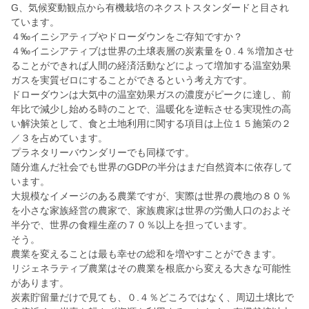
G、気候変動観点から有機栽培のネクストスタンダードと目され
ています。
４‰イニシアティブやドローダウンをご存知ですか？
４‰イニシアティブは世界の土壌表層の炭素量を０.４％増加させ
ることができれば人間の経済活動などによって増加する温室効果
ガスを実質ゼロにすることができるという考え方です。
ドローダウンは大気中の温室効果ガスの濃度がピークに達し、前
年比で減少し始める時のことで、温暖化を逆転させる実現性の高
い解決策として、食と土地利用に関する項目は上位１５施策の２
／３を占めています。
プラネタリーバウンダリーでも同様です。
随分進んだ社会でも世界のGDPの半分はまだ自然資本に依存して
います。
大規模なイメージのある農業ですが、実際は世界の農地の８０％
を小さな家族経営の農家で、家族農家は世界の労働人口のおよそ
半分で、世界の食糧生産の７０％以上を担っています。
そう。
農業を変えることは最も幸せの総和を増やすことができます。
リジェネラティブ農業はその農業を根底から変える大きな可能性
があります。
炭素貯留量だけで見ても、０.４％どころではなく、周辺土壌比で