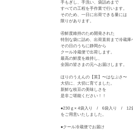
手もぎし、手洗い、袋詰めまで
すべての工程を手作業で行います。
そのため、一日に出荷できる量には
限りがあります。
④鮮度維持のため開発された
特別な袋に詰め、出荷直前まで冷蔵庫
その日のうちに静岡から
クール冷蔵便で出荷します。
最高の鮮度を維持し、
全国の皆さまの元へお届けします。
ほりのうえんの【英】〜はなぶさ〜
大切に、大切に育てました。
新鮮な枝豆の美味しさを
是非ご堪能ください！！
●230ｇ× 4袋入り / 6袋入り / 1
をご用意いたしました。
●クール冷蔵便でお届け