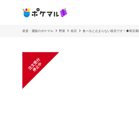
産直・通販のポケマル
野菜
枝豆
食べると止まらない枝豆です！◆茶豆風
注
文
受
付
停
止
中