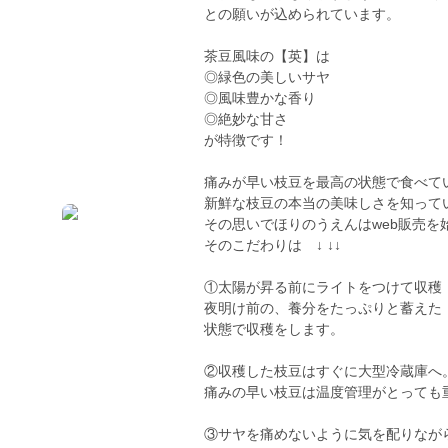
との願いが込められています。
茶豆風味の【英】は
◎緑色の美しいサヤ
◎風味豊かな香り
◎絶妙な甘さ
が特徴です！
痛みが早い枝豆を最高の状態で食べて
新鮮な枝豆の本当の美味しさを知って
その思いでほりのうえんはweb販売を
そのこだわりは ↓ ↓↓
①太陽が昇る前にライトをつけて収穫
夜明け前の、養分をたっぷりと蓄えた
状態で収穫をします。
②収穫した枝豆はすぐに大型冷蔵庫へ
痛みの早い枝豆は温度管理がとっても
③サヤを痛めないように気を配りなが