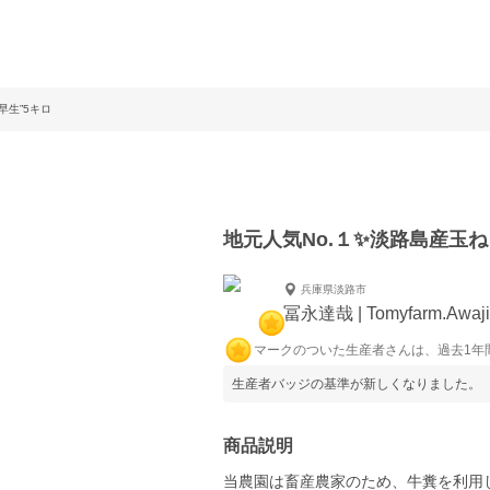
宝早生”5キロ
地元人気No.１✨淡路島産玉
兵庫県淡路市
冨永達哉 | Tomyfarm.Awaji
マークのついた生産者さんは、過去1年
生産者バッジの基準が新しくなりました。
商品説明
当農園は畜産農家のため、牛糞を利用し