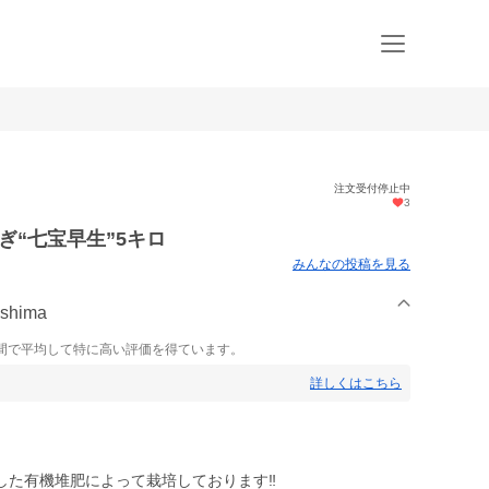
注文受付停止中
3
ねぎ“七宝早生”5キロ
みんなの投稿を見る
shima
間で平均して特に高い評価を得ています。
詳しくはこちら
た有機堆肥によって栽培しております‼︎