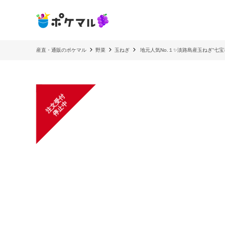
産直・通販のポケマル
野菜
玉ねぎ
地元人気No.１✨淡路島産玉ねぎ“七
注
文
受
付
停
止
中