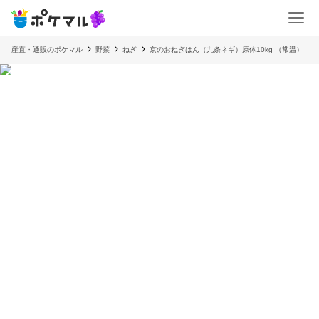
産直・通販のポケマル
野菜
ねぎ
京のおねぎはん（九条ネギ）原体10kg （常温）