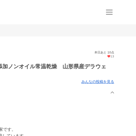
本日あと 10点
13
添加ノンオイル常温乾燥 山形県産デラウェ
みんなの投稿を見る
家です。
培しています。