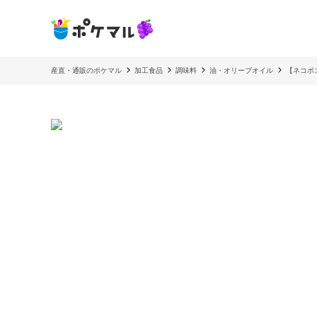
産直・通販のポケマル
加工食品
調味料
油・オリーブオイル
【ネコポ