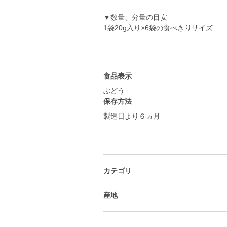
▼数量、分量の目安
1袋20g入り×6袋の食べきりサイズ
食品表示
ぶどう
保存方法
製造日より６ヵ月
カテゴリ
産地