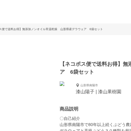
ス便で送料お得】無添加ノンオイル常温乾燥 山形県産デラウェア 6袋セット
【ネコポス便で送料お得】無
ア 6袋セット
山形県南陽市
漆山陽子 | 漆山果樹園
商品説明
〇自己紹介
山形県南陽市で80年以上続くぶどう農
デラウェアと高級ぶどう３０種類を栽