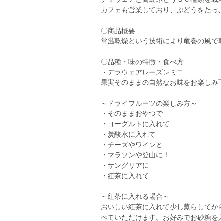
カフェも営業しており、ぶどうをたっ
〇商品概要
常温乾燥という技術により竜巻の風で
〇品種・味の特徴・食べ方
・デラウェアレーズンミニ
果実そのままの自然なお味をお楽しみ
～ドライフルーツの楽しみ方～
・そのままおやつで
・ヨーグルトに入れて
・炭酸水に入れて
・チーズやワインと
・マラソンや登山に！
・サングリアに
・紅茶に入れて
～紅茶に入れる場合～
おいしい紅茶に入れて少し蒸らしてか
べていただけます。お好みでお砂糖を