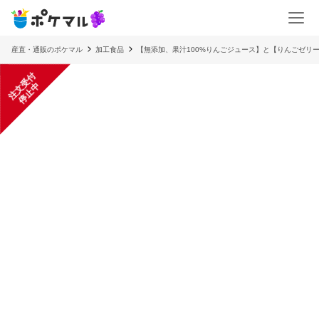
産直・通販のポケマル
加工食品
【無添加、果汁100%りんごジュース】と【りんごゼリ
注
文
受
付
停
止
中