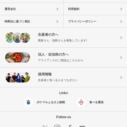
運営会社
利用規約
特商法に基づく表記
プライバシーポリシー
生産者の方へ
農家さん・漁師さんを募集しています!
法人・自治体の方へ
アライアンスのご相談はこちらから
採用情報
生産者と食べる人をつなぎたい
Links
ポケマルふるさと納税
食べる通信
Follow us