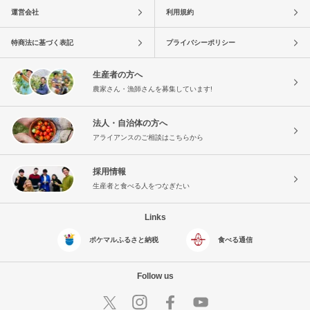
運営会社
利用規約
特商法に基づく表記
プライバシーポリシー
生産者の方へ
農家さん・漁師さんを募集しています!
法人・自治体の方へ
アライアンスのご相談はこちらから
採用情報
生産者と食べる人をつなぎたい
Links
ポケマルふるさと納税
食べる通信
Follow us