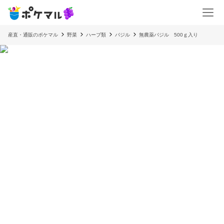
産直・通販のポケマル
野菜
ハーブ類
バジル
無農薬バジル 500ｇ入り