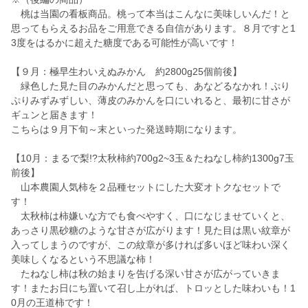
桃は当園の看板商品。桃って本当はこんなに美味しいんだ！と
思ってもらえるお品をご用意できる自信があります。８月ですと1
3度をはるかに超えた糖度である可能性が高いです！
【９月：極早生わいえぬみかん 約2800g25個前後】
緑色した見た目のみかんだと思っても、あなどるなかれ！ぷり
ぷりみずみずしい、薄皮のみかんを口にいれると、最初に甘さが
ギュンと届きます！
こちらは９月下旬～末といった発送時期になります。
【10月：まるで梨!?太秋柿約700g2~3玉＆たねなし柿約1300g7玉
前後】
山本農園人気柿を２品種セットにした大変オトクなセットで
す！
太秋柿は柿嫌いな方でも食べやすく、口になじませていくと、
あっさり黒砂糖のような甘さが広がります！見た目は黒い紋章が
入ってしまうのですが、この紋章が多ければ多いほど味わい深く
美味しくなるという不思議な柿！
たねなし柿は秋の始まりを告げる深い甘さが広がっていきま
す！またお日にち置いて召し上がれば、トロッとした味わいも！1
0月の王道柿です！