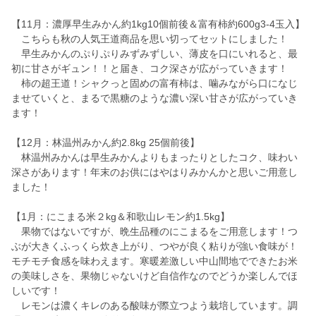
【11月：濃厚早生みかん約1kg10個前後＆富有柿約600g3-4玉入】
こちらも秋の人気王道商品を思い切ってセットにしました！
早生みかんのぷりぷりみずみずしい、薄皮を口にいれると、最
初に甘さがギュン！！と届き、コク深さが広がっていきます！
柿の超王道！シャクっと固めの富有柿は、噛みながら口になじ
ませていくと、まるで黒糖のような濃い深い甘さが広がっていき
ます！
【12月：林温州みかん約2.8kg 25個前後】
林温州みかんは早生みかんよりもまったりとしたコク、味わい
深さがあります！年末のお供にはやはりみかんかと思いご用意し
ました！
【1月：にこまる米２kg＆和歌山レモン約1.5kg】
果物ではないですが、晩生品種のにこまるをご用意します！つ
ぶが大きくふっくら炊き上がり、つやが良く粘りが強い食味が！
モチモチ食感を味わえます。寒暖差激しい中山間地でできたお米
の美味しさを、果物じゃないけど自信作なのでどうか楽しんでほ
しいです！
レモンは濃くキレのある酸味が際立つよう栽培しています。調