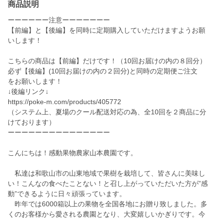
商品説明
ーーーーーー注意ーーーーーーー
【前編】と【後編】を同時に定期購入していただけますようお願
いします！
こちらの商品は【前編】だけです！（10回お届けの内の８回分）
必ず【後編】(10回お届けの内の２回分)と同時の定期便ご注文
をお願いします！
↓後編リンク↓
https://poke-m.com/products/405772
（システム上、夏場のクール配送対応の為、全10回を２商品に分
けております）
ーーーーーーーーーーーーーーー
こんにちは！感動果物農家山本農園です。
私達は和歌山市の山東地域で果樹を栽培して、皆さんに美味し
い！こんなの食べたことない！と召し上がっていただいた方が”感
動”できるように日々頑張っています。
昨年では6000箱以上の果物を全国各地にお贈り致しました。多
くのお客様から愛される農園となり、大変嬉しいかぎりです。今