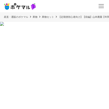
産直・通販のポケマル
果物
果物セット
【定期便初心者向け】【前編】山本農園【年