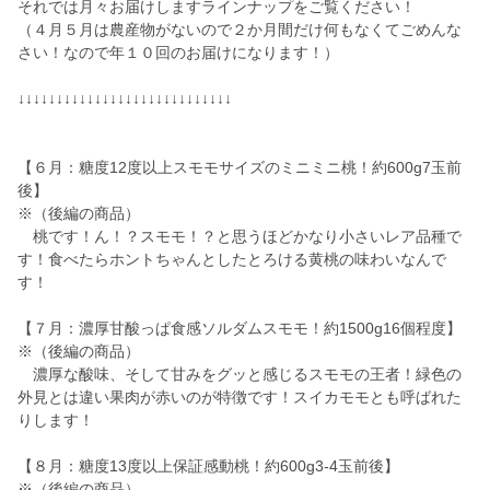
それでは月々お届けしますラインナップをご覧ください！
（４月５月は農産物がないので２か月間だけ何もなくてごめんな
さい！なので年１０回のお届けになります！）
↓↓↓↓↓↓↓↓↓↓↓↓↓↓↓↓↓↓↓↓↓↓↓↓↓↓↓↓
【６月：糖度12度以上スモモサイズのミニミニ桃！約600g7玉前
後】
※（後編の商品）
桃です！ん！？スモモ！？と思うほどかなり小さいレア品種で
す！食べたらホントちゃんとしたとろける黄桃の味わいなんで
す！
【７月：濃厚甘酸っぱ食感ソルダムスモモ！約1500g16個程度】
※（後編の商品）
濃厚な酸味、そして甘みをグッと感じるスモモの王者！緑色の
外見とは違い果肉が赤いのが特徴です！スイカモモとも呼ばれた
りします！
【８月：糖度13度以上保証感動桃！約600g3-4玉前後】
※（後編の商品）