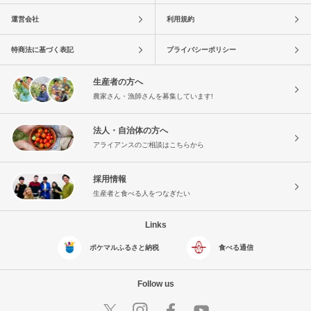
運営会社
利用規約
特商法に基づく表記
プライバシーポリシー
生産者の方へ
農家さん・漁師さんを募集しています!
法人・自治体の方へ
アライアンスのご相談はこちらから
採用情報
生産者と食べる人をつなぎたい
Links
ポケマルふるさと納税
食べる通信
Follow us