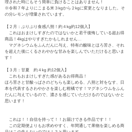
理された時にもそう簡単に負けることはありません！
※令和７年よりにこまる米３kgから２kgに変更となりました。そ
の分レモンが増量されています。
【２月：ぷりぷり食感八朔！約４kg約12個入】
これはおまけしすぎたのではないかと若干後悔している超お得
商品！4kgはやりすぎたかもしれません…
マグネシウムをふんだんに与え、特有の酸味とほろ苦さ、それ
を超えた後にくるさわやかな甘みを楽しんでいただけると思いま
す！
【３月：甘夏 約４kg 約12個入】
これもおまけしすぎた感があるお得商品！
ほろ苦さと甘酸っぱさのどちらも楽しめる、八朔と対をなす、日
本を代表するさわやかさを楽しむ柑橘です！マグネシウムをふん
だんに与えているので、濃さを感じていただけるのではないかと
思います！
これは！！自信を持って！！お届けできる作品です！！
この定期便よりもお求めやすく、年間通して果物を楽しめる商
品はこの先もないのでは！？と思います。