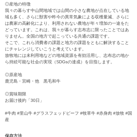
◎産地の特徴
我々の暮らす中山間地域では山間の小さな農地が点在している地
域も多く、さらに獣害や昨今の異常気象による収穫量減、さらに
は農家の高齢化により、利用されない農地が年々増加の一途をた
どっています。これは、我々が暮らす志布志に限ったことではあ
りません。全国の地方で起こっている共通の課題です。
そこで、これら消費者の課題と地方の課題をともに解決すること
にチャレンジしていこうと考えています。
放牧地には未利用地などの地域資源を有効活用し、志布志の地か
ら持続可能な社会の実現（SDGsの達成）を目指します。
◎原産地
鹿児島・宮崎・他 黒毛和牛
◎賞味期限
お届け後約「30日」
#牛肉 #里山牛 #グラスフェッドビーフ #牧草牛 #赤身肉 #放牧 #国
産
保存方法