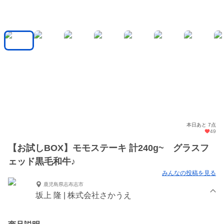
本日あと 7点
49
【お試しBOX】モモステーキ 計240g~ グラスフ
ェッド黒毛和牛♪
みんなの投稿を見る
鹿児島県志布志市
坂上 隆 | 株式会社さかうえ