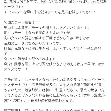
2、放牧ｘ牧草飼料で、噛むほどに味わい深くさっぱりした自然派
ビーフです♪
3、ヘルシーな里山牛で朝ステーキを是非お試しください！
＼朝ステーキ応援！／
里山牛による朝ステーキ習慣をオススメいたします！！
朝にステーキを食べる著名人も多いですが、
肉のタンパク質を分解する肝臓は朝から午後2時までが
活動のピークとなるからだそうです。
肝臓が元気な朝に里山牛を召し上がっていただくと一番効果的
で、
タンパク質がよく消化されます♪
全身に酸素を運ぶ上で必要な鉄分もより補える赤身の里山牛がオ
ススメです！！
赤身が多く、しっかりと食べごたえのあるグラスフェッドビーフ
のステーキです！赤身部分が多く、火を入れるほど歯応えが増し
やすいため、焼き加減には特にご注意ください。弱火で焼き中身
ができるだけムラなくロゼ色に仕上がるくらい（肉の中心温度が5
0度～70度）が一番赤身の旨味を味わえます。
肥育期間中、餌には自然に生えている草と自社農場で生産した牧