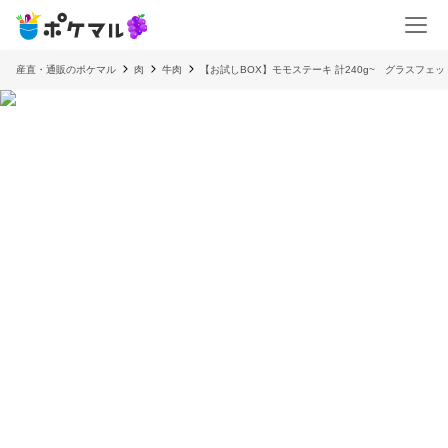
産直・通販のポケマル
肉
牛肉
【お試しBOX】モモステーキ 計240g~ グラスフェッ