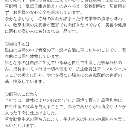
草飼料（非遺伝子組み換え）のみを与え、穀物飼料は一切使用せ
ず、お客様の安心安全を追求しています。
余分な脂がなく、赤身の旨みが詰まった牛肉本来の濃厚な味わ
い。牧草由来の栄養素が豊富でお肉好きだけでなく、美容や健康
に関心が高い人にも好まれる一品です。
◎里山牛とは
里山の自然の中で青空の下、悠々自適に育った牛のことです。基
本的には周年放牧しています。
餌となるのは自然に生えている草と自社で生産した牧草飼料の
み。成長ホルモン剤は一切不使用で、抗生物質はアニマルウェル
フェアの考えに則り、やむを得ない場合にのみ獣医師の判断の
基、投薬しています。
◎飼育のこだわり
当社では、放牧によりのびのびとした環境で育った黒毛和牛に、
自社生産の牧草を与えることで、赤身でありながら適度なサシが
入った牛肉に仕上げました。
草食動物本来の育ち方により、牛肉本来の味わいや風味をお楽し
みいただけます。