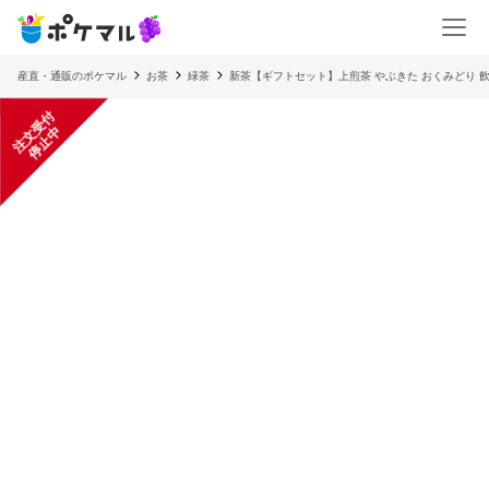
産直・通販のポケマル
お茶
緑茶
新茶【ギフトセット】上煎茶 やぶきた おくみどり 
注
文
受
付
停
止
中