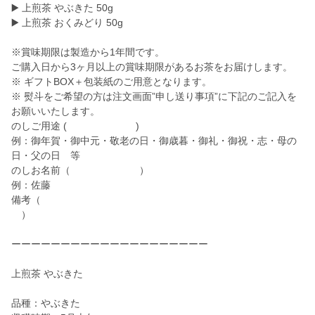
▶️ 上煎茶 やぶきた 50g
▶️ 上煎茶 おくみどり 50g
※賞味期限は製造から1年間です。
ご購入日から3ヶ月以上の賞味期限があるお茶をお届けします。
※ ギフトBOX＋包装紙のご用意となります。
※ 熨斗をご希望の方は注文画面”申し送り事項”に下記のご記入を
お願いいたします。
のしご用途 ( )
例：御年賀・御中元・敬老の日・御歳暮・御礼・御祝・志・母の
日・父の日 等
のしお名前（ ）
例：佐藤
備考（
）
ーーーーーーーーーーーーーーーーーーーー
上煎茶 やぶきた
品種：やぶきた