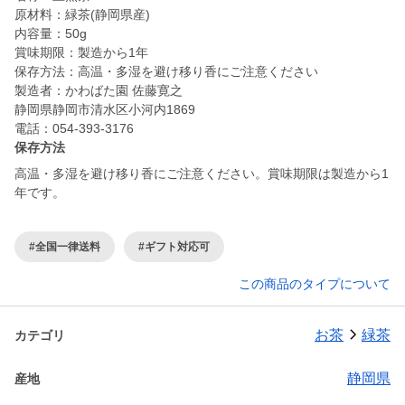
原材料：緑茶(静岡県産)
内容量：50g
賞味期限：製造から1年
保存方法：高温・多湿を避け移り香にご注意ください
製造者：かわばた園 佐藤寛之
静岡県静岡市清水区小河内1869
電話：054-393-3176
保存方法
高温・多湿を避け移り香にご注意ください。賞味期限は製造から1
年です。
#全国一律送料
#ギフト対応可
この商品のタイプについて
お茶
緑茶
カテゴリ
静岡県
産地