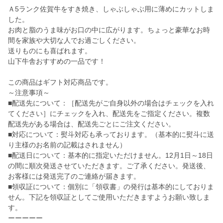
Ａ5ランク佐賀牛をすき焼き、しゃぶしゃぶ用に薄めにカットしま
した。
お肉と脂のうま味がお口の中に広がります。ちょっと豪華なお時
間を家族や大切な人でお過ごしください。
送りものにも喜ばれます。
山下牛舎おすすめの一品です！
この商品はギフト対応商品です。
～注意事項～
■配送先について：［配送先がご自身以外の場合はチェックを入れ
てください］にチェックを入れ、配送先をご指定ください。複数
配送先がある場合は、配送先ごとにご注文ください。
■対応について：熨斗対応も承っております。（基本的に熨斗に送
り主様のお名前の記載はされません）
■配送日について：基本的に指定いただけません。12月1日～18日
の間に順次発送させていただきます。ご了承ください。発送後、
お客様には発送完了のご連絡が届きます。
■領収証について：個別に「領収書」の発行は基本的にしておりま
せん。下記を領収証としてご使用いただきますようお願い致しま
す。
ーーーーー