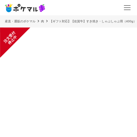
産直・通販のポケマル
肉
【ギフト対応】【佐賀牛】すき焼き・しゃぶしゃぶ用（400g）
注
文
受
付
停
止
中