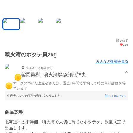
販売終了
215
噴火湾のホタテ貝2kg
みんなの投稿を見る
北海道二海郡八雲町
舘岡勇樹 | 噴火湾鮮魚卸龍神丸
マークのついた生産者さんは、過去1年間で平均して特に高い評価を得
ています。
生産者バッジの基準が新しくなりました。
詳しくはこちら
商品説明
北海道の太平洋側、噴火湾で大切に育てたホタテを、数量限定で
出品します。