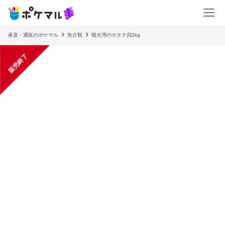
産直・通販のポケマル
魚介類
噴火湾のホタテ貝2kg
販売終了