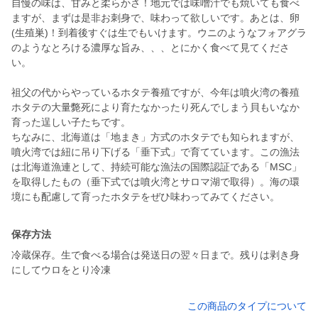
自慢の味は、甘みと柔らかさ！地元では味噌汁でも焼いても食べ
ますが、まずは是非お刺身で、味わって欲しいです。あとは、卵
(生殖巣)！到着後すぐは生でもいけます。ウニのようなフォアグラ
のようなとろける濃厚な旨み、、、とにかく食べて見てくださ
い。
祖父の代からやっているホタテ養殖ですが、今年は噴火湾の養殖
ホタテの大量斃死により育たなかったり死んでしまう貝もいなか
育った逞しい子たちです。
ちなみに、北海道は「地まき」方式のホタテでも知られますが、
噴火湾では紐に吊り下げる「垂下式」で育てています。この漁法
は北海道漁連として、持続可能な漁法の国際認証である「MSC」
を取得したもの（垂下式では噴火湾とサロマ湖で取得）。海の環
境にも配慮して育ったホタテをぜひ味わってみてください。
保存方法
冷蔵保存。生で食べる場合は発送日の翌々日まで。残りは剥き身
にしてウロをとり冷凍
この商品のタイプについて