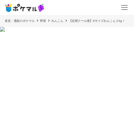
産直・通販のポケマル
野菜
れんこん
【定期クール便】Sサイズれんこん２kg！