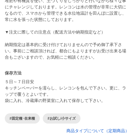
堆肥や有機質を使い、土づくりをしっかりと行いながら様々な事
にチャレンジしております。レンコンは水の管理が非常に大切に
なるので、スマホから管理できる水位地温計を田んぼに設置し、
常に水を張った状態にしております。
▼注文に際しての注意点（配送方法や納期指定など）
納期指定は基本的に受け付けておりませんので予め御了承下さ
い。事前にご相談頂ければ、都合にもよりますがお受け出来る場
合もございますので、お気軽にご相談ください。
保存方法
５日～７日目安
キッチンペーパーを濡らし、レンコンを包んで下さい。更に、ラ
ップで覆うとよいです。
袋に入れ、冷蔵庫の野菜室に入れて保存して下さい。
#固定種･在来種
#お試し/小サイズ
商品タイプについて（定期商品）