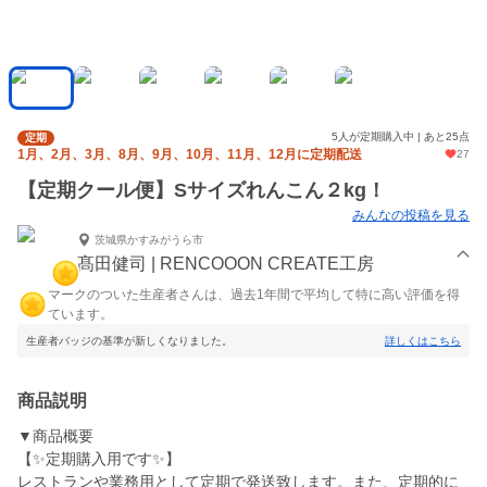
5人が定期購入中 | あと25点
定期
1月、2月、3月、8月、9月、10月、11月、12月に定期配送
27
【定期クール便】Sサイズれんこん２kg！
みんなの投稿を見る
茨城県かすみがうら市
髙田健司 | RENCOOON CREATE工房
マークのついた生産者さんは、過去1年間で平均して特に高い評価を得
ています。
生産者バッジの基準が新しくなりました。
詳しくはこちら
商品説明
▼商品概要
【✨定期購入用です✨】
レストランや業務用として定期で発送致します。また、定期的に