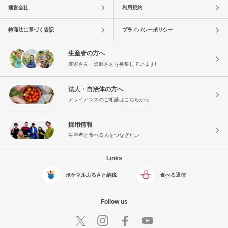
運営会社
利用規約
特商法に基づく表記
プライバシーポリシー
生産者の方へ
農家さん・漁師さんを募集しています!
法人・自治体の方へ
アライアンスのご相談はこちらから
採用情報
生産者と食べる人をつなぎたい
Links
ポケマルふるさと納税
食べる通信
Follow us