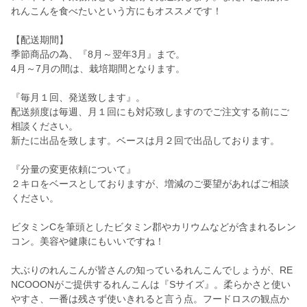
れんこんを食べたいという方にもオススメです！
【配送期間】
季節商品の為、『8月～翌年3月』まで。
4月～7月の間は、栽培期間となります。
『毎月１回、発送致します』。
配送頻度は毎週、月１回にも対応致しますのでご注文する前にご
相談ください。
新たに出品を致します。ベースは月２回で出品しております。
『分量の変更依頼について』
２キロをベースとしておりますが、増減のご要望があればご相談
ください。
ビタミンCを筆頭としたビタミン郡やカリウムなどが含まれるレン
コン。美容や健康にもいいですね！
大ぶりのれんこんが皆さんの知っているれんこんでしょうが、RE
NCOOONがご提供するれんこんは『Sサイズ』。柔らかさと使い
やすさ、一番は残さず使いきれると言う点。フードロスの観点か