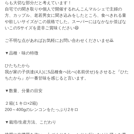
らも大切な部分だと考えています！
自宅での聞き取りや個人で開催するれんこんマルシェで主婦の
方、カップル、老若男女に聞き込みをしたところ、食べきれる量
や欲しいサイズがこの規格でした。スーパーにはなかなか並ばな
いこのSサイズを是非ご賞味ください😄
ご不明な点があればお気軽にお問い合わせくださいませ🙇
▼品種・味の特徴
ひたちたから
我が家の子供達(4人)に5品種食べ比べ(名前伏せ)をさせると『ひた
ちたから』が一番甘味を感じると言います。
▼数量、分量の目安
２箱(１キロ×2箱)
200～400gのレンコンをたっぷり2キロ
▼栽培/生産方法、こだわり