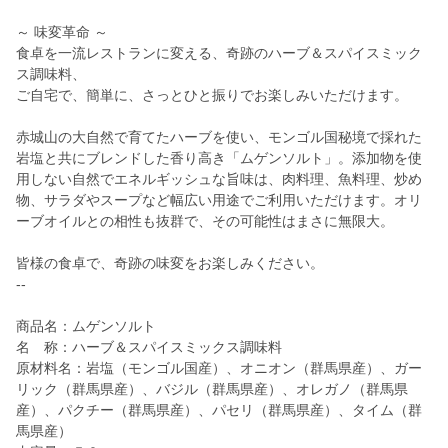
～ 味変革命 ～
食卓を一流レストランに変える、奇跡のハーブ＆スパイスミック
ス調味料、
ご自宅で、簡単に、さっとひと振りでお楽しみいただけます。
赤城山の大自然で育てたハーブを使い、モンゴル国秘境で採れた
岩塩と共にブレンドした香り高き「ムゲンソルト」。添加物を使
用しない自然でエネルギッシュな旨味は、肉料理、魚料理、炒め
物、サラダやスープなど幅広い用途でご利用いただけます。オリ
ーブオイルとの相性も抜群で、その可能性はまさに無限大。
皆様の食卓で、奇跡の味変をお楽しみください。
--
商品名：ムゲンソルト
名 称：ハーブ＆スパイスミックス調味料
原材料名：岩塩（モンゴル国産）、オニオン（群馬県産）、ガー
リック（群馬県産）、バジル（群馬県産）、オレガノ（群馬県
産）、パクチー（群馬県産）、パセリ（群馬県産）、タイム（群
馬県産）