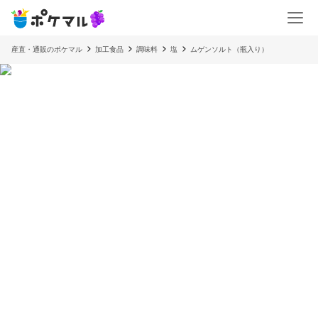
産直・通販のポケマル
加工食品
調味料
塩
ムゲンソルト（瓶入り）