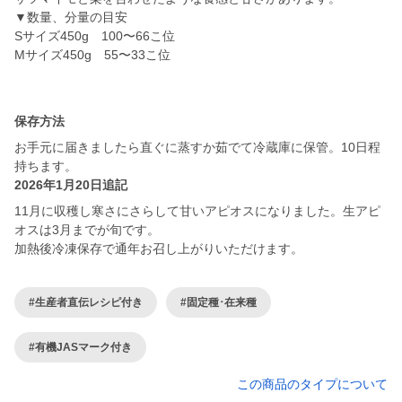
▼数量、分量の目安
Sサイズ450g 100〜66こ位
Мサイズ450g 55〜33こ位
保存方法
お手元に届きましたら直ぐに蒸すか茹でて冷蔵庫に保管。10日程
2026年1月20日追記
11月に収穫し寒さにさらして甘いアピオスになりました。生アピ
オスは3月までが旬です。
加熱後冷凍保存で通年お召し上がりいただけます。
#生産者直伝レシピ付き
#固定種･在来種
#有機JASマーク付き
この商品のタイプについて