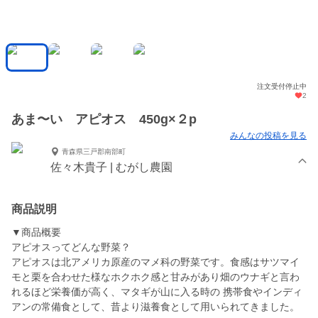
注文受付停止中
2
あま〜い アピオス 450g×２p
みんなの投稿を見る
青森県三戸郡南部町
佐々木貴子 | むがし農園
商品説明
▼商品概要
アピオスってどんな野菜？
アピオスは北アメリカ原産のマメ科の野菜です。食感はサツマイ
モと栗を合わせた様なホクホク感と甘みがあり畑のウナギと言わ
れるほど栄養価が高く、マタギが山に入る時の 携帯食やインディ
アンの常備食として、昔より滋養食として用いられてきました。