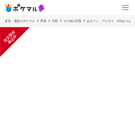
産直・通販のポケマル
野菜
豆類
その他の豆類
あま〜い アピオス 450g×２p
注
文
受
付
停
止
中