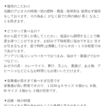
▼栽培のこだわり
当園のアピオスの特徴一切の肥料・農薬・除草剤を 使用せず栽培
をしております。その為あく がなく茹でた時の鍋が 黒く なるこ
とを防ぎます。
▼どうやって食べるの？
水から茹でて頂くか蒸してください。低温から調理することで糖
度を保つことができます。お好みで下味程度に塩ゆですると 甘さ
が引き立ちます。茹で時間 は沸騰してから８分～１３分程度でゆ
であがります。
アツアツに塩コショウバターでおつまみ。塩ゆで・素揚げでおや
つなど に。
みそ汁の具・ カレーライス、豚汁、天ぷら、素揚げ、あえ物、ア
ヒージョなどどんなお料理にもお使いいただけます。
▼栄養価が高すぎて食べすぎ注意です
栄養価が高い野菜ですので、１日30 g S サイズ ６個から ８個。
M サイズ ３個から ２個が目安です。
▼品種・味の特徴
サツマイモと栗を合わせたような食感と甘さがあります。