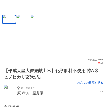
本日あと 10点
14
【平成天皇大嘗祭献上米】化学肥料不使用 特A米
ヒノヒカリ玄米5㌔
みんなの投稿を見る
大分県玖珠郡
原 孝芳 | 原農園