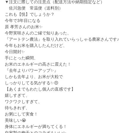
▼注文に際しての注意点（配送方法や納期指定など）
佐川急便 常温便（送料別）
これも【悦】でしょうか？
今年で3年目になる
原 孝芳さんのお米✨
今野実咲さんのご縁で知りあった、
『アートテン農法』を取り入れていらっしゃる農家さんです♪
今年もお米を購入したんだけど、
今日開封✨
手にとった瞬間、
お米のエネルギーの高さに震えた！
『去年よりパワーアップ✨』
しかも去年より、お米が大粒で
しっかりしてる気がする✨😍
【あくまでもわたし個人の直感です】
嬉しすぎて、
ワクワクしすぎて、
待ちきれず、
お粥にして実食！
美味しい😭
身体にエネルギーが満ちてくる！
自家製の梅干とのコラボもいい✨