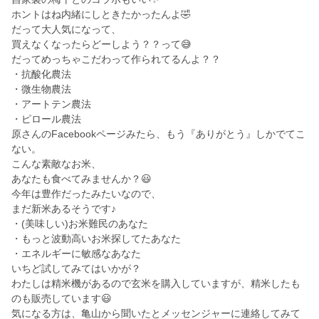
ホントはね内緒にしときたかったんよ🤣
だって大人気になって、
買えなくなったらどーしよう？？って😅
だってめっちゃこだわって作られてるんよ？？
・抗酸化農法
・微生物農法
・アートテン農法
・ピロール農法
原さんのFacebookページみたら、もう『ありがとう』しかでてこ
ない。
こんな素敵なお米、
あなたも食べてみませんか？😃
今年は豊作だったみたいなので、
まだ新米あるそうです♪
・(美味しい)お米難民のあなた
・もっと波動高いお米探してたあなた
・エネルギーに敏感なあなた
いちど試してみてはいかが？
わたしは精米機があるので玄米を購入していますが、精米したも
のも販売しています😃
気になる方は、亀山から聞いたとメッセンジャーに連絡してみて