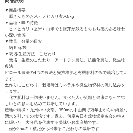
商品説明
▼商品概要
原さんちのお米ヒノヒカリ玄米5kg
▼品種・味の特徴
ヒノヒカリ（玄米）白米でも胚芽が残るもちもち感のある味わ
い深い食感
▼数量、分量の目安
約５㎏/袋
▼栽培/生産方法、こだわり
栽培・生産のこだわり アートテン農法、抗酸化農法、微生物
農法、
ピロール農法の4つの農法と完熟堆肥と有機肥料のみで栽培してい
ます。
土作りにこだわり、栽培時はミネラルや微生物資材の流し込みを
します。
化学肥料は一切使いません。食べた人が笑顔と健康になって欲
しいとの願いを込めて栽培しています。
産地の特徴：九州の中央部、350mの中山間で万年山からの綺麗な
湧水を引いての栽培です。過去、何度も日本穀物鑑定協会の特Ａ
に輝いた、大分県を代表する美味いお米産地です。
僅か2haの面積だから出来るこだわりの栽培です。