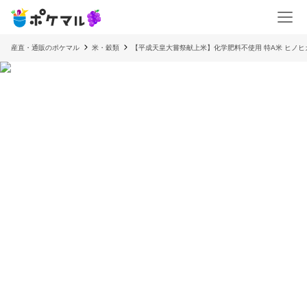
産直・通販のポケマル
米・穀類
【平成天皇大嘗祭献上米】化学肥料不使用 特A米 ヒノヒ