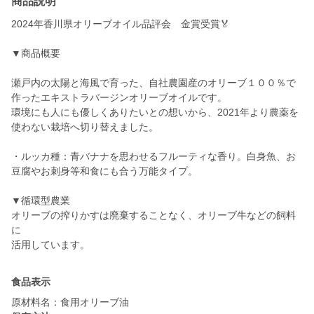
商品説明
2024年香川県オリーブオイル品評会 金賞受賞🏅
▼商品概要
瀬戸内の太陽と海風で育った、自社農園産のオリーブ１００％で
作ったエキストラバージンオリーブオイルです。
環境にも人にも優しくありたいとの想いから、2021年より農薬を
使わない栽培へ切り替えました。
・ルッカ種：青バナナを思わせるフルーティな香り。白身魚、お
豆腐やお刺身等和食にも合う万能タイプ。
▼循環型農業
オリーブの搾りかすは廃棄することなく、オリーブ牛などの飼料
に
活用しています。
食品表示
原材料名：食用オリーブ油