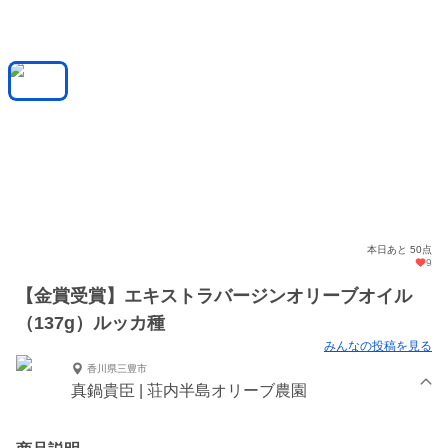
本日あと 50点
9
【金賞受賞】エキストラバージンオリーブオイル
（137g）ルッカ種
みんなの投稿を見る
香川県三豊市
真鍋貴臣 | 荘内半島オリーブ農園