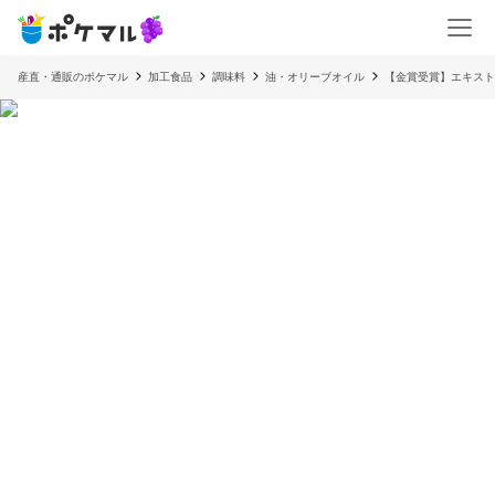
産直・通販のポケマル
加工食品
調味料
油・オリーブオイル
【金賞受賞】エキスト