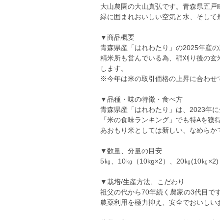
大山農園の大山真弘です。青森県五戸
緑に囲まれおいしい空気と水、そして
▼商品概要
青森県産「はれわたり」の2025年産
精米所も営んでいる為、稲刈り後の玄
します。
※今年は米の取引価格の上昇に合わせ
▼品種・味の特徴・食べ方
青森県産「はれわたり」は、2023年に
「米の食味ランキング」でも特Aを獲得
あおもり米としては新しい、なめらか
▼数量、分量の目安
5㎏、10㎏（10kg×2）、20㎏(10㎏×2)
▼栽培/生産方法、こだわり
祖父の代から70年続く農家の3代目で
農薬利用を極力抑え、安全でおいしい