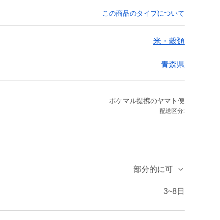
この商品のタイプについて
米・穀類
青森県
ポケマル提携のヤマト便
配送区分:
部分的に可
3~8日