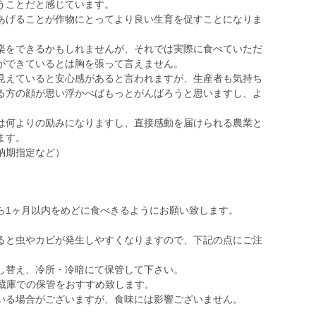
うことだと感じています。
あげることが作物にとってより良い生育を促すことになりま
楽をできるかもしれませんが、それでは実際に食べていただ
ができているとは胸を張って言えません。
見えていると安心感があると言われますが、生産者も気持ち
る方の顔が思い浮かべばもっとがんばろうと思いますし、よ
。
は何よりの励みになりますし、直接感動を届けられる農業と
ます。
納期指定など）
ら1ヶ月以内をめどに食べきるようにお願い致します。
ると虫やカビが発生しやすくなりますので、下記の点にご注
し替え、冷所・冷暗にて保管して下さい。
冷蔵庫での保管をおすすめ致します。
いる場合がございますが、食味には影響ございません。