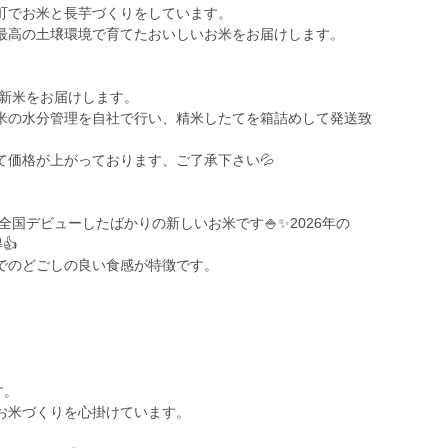
町でお米と長芋づくりをしています。
最高の土壌環境で育てたおいしいお米をお届けします。
の新米をお届けします。
米の水分管理を自社で行い、精米したてを箱詰めして発送致
て価格が上がっております、ご了承下さい💦
全国デビューしたばかりの新しいお米です🍚✨2026年の
️
でのどごしの良い食感が特徴です。
す。
お米づくりを心掛けています。