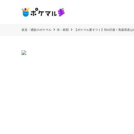
産直・通販のポケマル
米・穀類
【ポケマル夏ギフト】特A評価！青森県産はれ