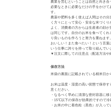
農業を営むということは自然と向き合
必要なときに必要なだけの手をかけて
す。
農薬や肥料を多く使えば人間はその分
く方々にとって安心・安全な米づくり
よく、消費者の方からは生産者の顔が
は同じです。自分のお米を食べてくれ
り良いものを作ろうと努力を重ねます
おいしい！また食べたい！という言葉
いう仕事に誇りを持って取り組んでい
▼注文に際しての注意点（配送方法や
保存方法
米袋の裏面に記載されている精米日か
お米は温度・湿度の高い状態で保存す
意ください。
・なるべく早めに清潔な密封容器に移
・15℃以下の保存が効果的ですので
・お米の中に着色粒（黒色）が入って