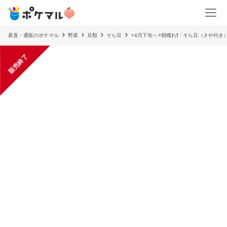
産直・通販のポケマル
野菜
豆類
そら豆
⭐4月下旬～⭐朝穫れ❗「そら豆（さや付き
販売終了