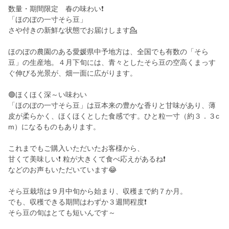
数量・期間限定 春の味わい❗
「ほのぼの一寸そら豆」
さや付きの新鮮な状態でお届けします💁
ほのぼの農園のある愛媛県中予地方は、全国でも有数の「そら
豆」の生産地。４月下旬には、青々としたそら豆の空高くまっす
ぐ伸びる光景が、畑一面に広がります。
🟢ほくほく深～い味わい
「ほのぼの一寸そら豆」は豆本来の豊かな香りと甘味があり、薄
皮が柔らかく、ほくほくとした食感です。ひと粒一寸（約３．３c
m）になるものもあります。
これまでもご購入いただいたお客様から、
甘くて美味しい❗ 粒が大きくて食べ応えがあるね❗
などのお声もいただいています😂
そら豆栽培は９月中旬から始まり、収穫まで約７か月。
でも、収穫できる期間はわずか３週間程度❗
そら豆の旬はとても短いんです～