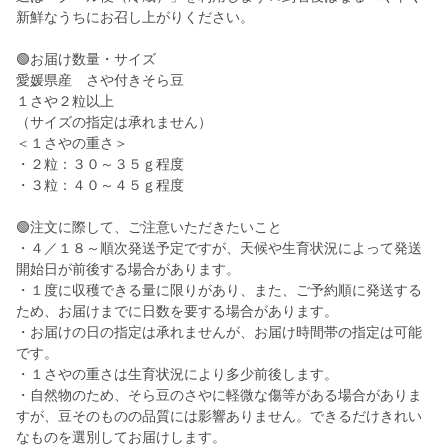
新鮮なうちにお召し上がりください。
🟢お届け数量・サイズ
愛媛県産 さや付きそら豆
１さや２粒以上
（サイズの指定は承れません）
＜１さやの重さ＞
・２粒：３０～３５ｇ程度
・３粒：４０～４５ｇ程度
🟢注文に際して、ご注意いただきたいこと
・４／１８～順次発送予定ですが、天候や生育状況によって発送
開始日が前後する場合があります。
・１度に収穫できる量に限りがあり、また、ご予約順に発送する
ため、お届けまでに日数を要する場合があります。
・お届けの日の指定は承れませんが、お届け時間帯の指定は可能
です。
・１さやの重さは生育状況により多少前後します。
・自然物のため、そら豆のさやに軽微な傷等がある場合がありま
すが、豆そのものの品質には影響ありません。できるだけきれい
なものを選別してお届けします。