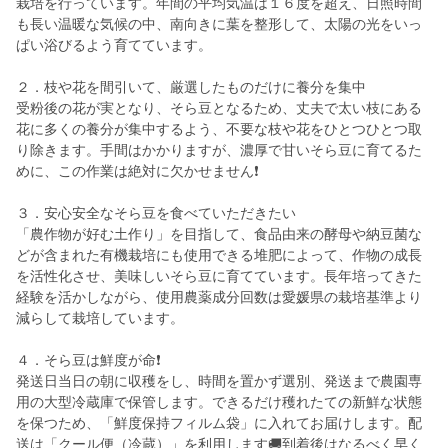
栽培を行っています。年間の平均気温は１６度を超え、日照時間
も長い温暖な気候の中、南向きに葉を整形して、太陽の光をいっ
ぱい浴びるよう育てています。
２．枝や花を間引いて、厳選したものだけに養分を集中
受粉後の花が実となり、そら豆となるため、丈夫で太い枝にある
花に多くの養分が集中するよう、不要な枝や花をひとつひとつ取
り除きます。手間はかかりますが、濃厚で甘いそら豆に育てるた
めに、この作業は絶対に欠かせません❗
３．安心安全なそら豆を食べていただきたい
「農作物が好む土作り」を目指して、食品由来の酵母や納豆菌な
どが含まれた有機栽培にも使用できる堆肥によって、作物の成長
を活性化させ、美味しいそら豆に育てています。長年培ってきた
経験を活かしながら、使用農薬成分回数は愛媛県の栽培基準より
減らして栽培しています。
４．そら豆は鮮度が命❗
発送日当日の朝に収穫をし、時間を置かず選別、発送まで農園専
用の大型冷蔵庫で保管します。できるだけ穫れたての新鮮な状態
を保つため、「鮮度保持フィルム袋」に入れてお届けします。配
送は「クール便（冷蔵）」を利用します🚚到着後はなるべく早く