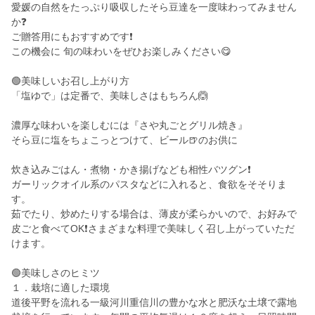
愛媛の自然をたっぷり吸収したそら豆達を一度味わってみません
か❓
ご贈答用にもおすすめです❗
この機会に 旬の味わいをぜひお楽しみください😋
🟢美味しいお召し上がり方
「塩ゆで」は定番で、美味しさはもちろん🙆
濃厚な味わいを楽しむには『さや丸ごとグリル焼き』
そら豆に塩をちょこっとつけて、ビール🍺のお供に
炊き込みごはん・煮物・かき揚げなども相性バツグン❗
ガーリックオイル系のパスタなどに入れると、食欲をそそりま
す。
茹でたり、炒めたりする場合は、薄皮が柔らかいので、お好みで
皮ごと食べてOK❗さまざまな料理で美味しく召し上がっていただ
けます。
🟢美味しさのヒミツ
１．栽培に適した環境
道後平野を流れる一級河川重信川の豊かな水と肥沃な土壌で露地