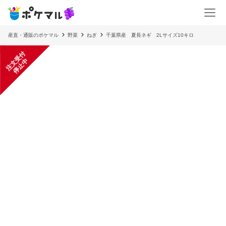
産直・通販のポケマル
野菜
ねぎ
千葉県産 夏長ネギ 2Lサイズ10キロ
注
文
受
付
停
止
中