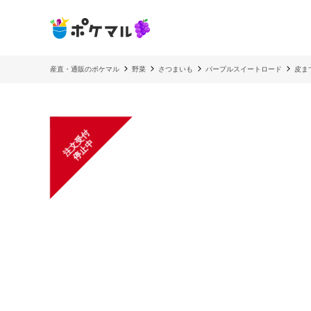
産直・通販のポケマル
野菜
さつまいも
パープルスイートロード
皮ま
注
文
受
付
停
止
中