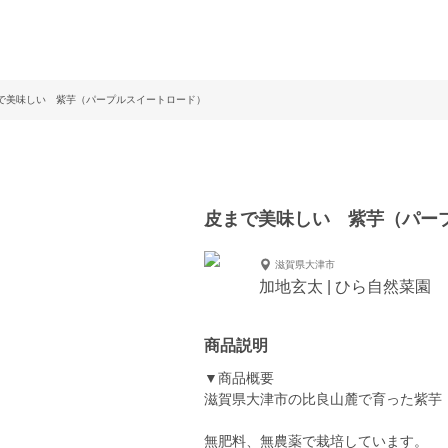
で美味しい 紫芋（パープルスイートロード）
皮まで美味しい 紫芋（パー
滋賀県大津市
加地玄太 | ひら自然菜園
商品説明
▼商品概要
滋賀県大津市の比良山麓で育った紫芋
無肥料、無農薬で栽培しています。