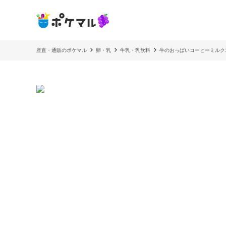
産直・通販のポケマル
卵・乳
牛乳・乳飲料
牛のおっぱいコーヒーミルク1