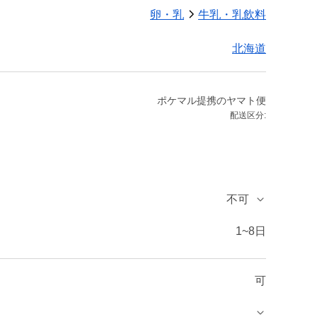
卵・乳
牛乳・乳飲料
北海道
ポケマル提携のヤマト便
配送区分:
不可
1~8日
可