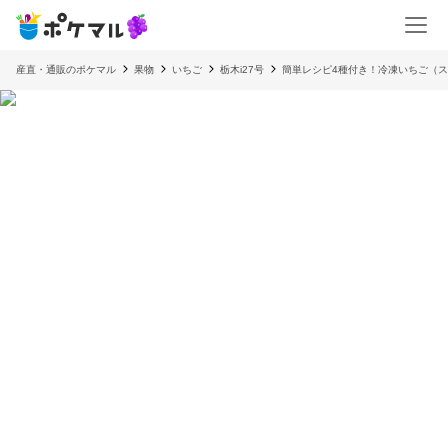
産直・通販のポケマル
果物
いちご
栃木i27号
簡単レシピ4種付き！冷凍いちご（