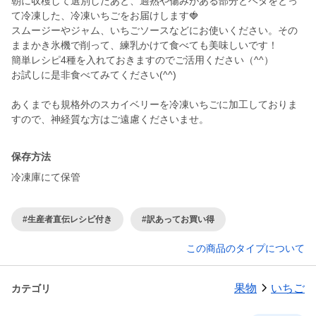
朝に収穫して選別したあと、過熟や傷みがある部分とヘタをとっ
て冷凍した、冷凍いちごをお届けします🍓
スムージーやジャム、いちごソースなどにお使いください。その
ままかき氷機で削って、練乳かけて食べても美味しいです！
簡単レシピ4種を入れておきますのでご活用ください（^^）
お試しに是非食べてみてください(^^)
あくまでも規格外のスカイベリーを冷凍いちごに加工しておりま
すので、神経質な方はご遠慮くださいませ。
保存方法
冷凍庫にて保管
#生産者直伝レシピ付き
#訳あってお買い得
この商品のタイプについて
果物
いちご
カテゴリ