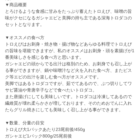
▼商品概要
とろけるような食感に甘みをたっぷり蓄えたトロえび、味噌の旨
味がクセになるガシャエビと美脚の持ち主である深海トロダコの
セットとなります。
▼オススメの食べ方
トロえびはお刺身・焼き物・揚げ物などあらゆる料理でトロえび
の旨味を堪能できますが、私のオススメはお刺身・頭を素揚げが1
番美味しさを感じる食べ方と思います。
ガシャエビの頭からでる出汁は格別のため、お刺身でも召し上が
る事ができますが、鍋や味噌汁など火を入れた食べ方、またビス
ク等エビの出汁を楽しむ食べ方がオススメです。
美脚ではあるトロダコですが、茹でてあるので、ぶつ切りしてワ
サビ醤油や青唐辛子などで食べたいトロダコ。
また唐揚げにしても美味しいです。トロダコは冷凍してあるので
繊維質が壊れ柔らかさが増しております、そのためおでんに入れ
たらグリル焼きにしても美味しく召し上がる事ができます。
▼数量、分量の目安
トロえび大1パックあたり23尾前後/450g
ガシャエビ1パック800g/25尾前後