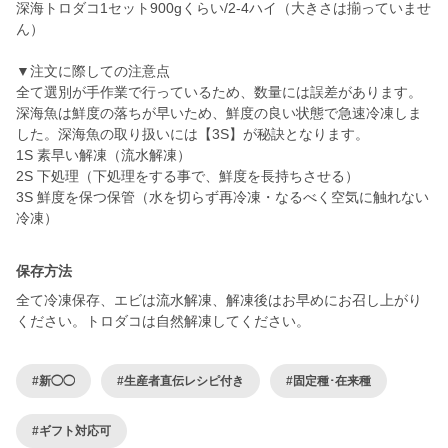
深海トロダコ1セット900gくらい/2-4ハイ（大きさは揃っていませ
ん）
▼注文に際しての注意点
全て選別が手作業で行っているため、数量には誤差があります。
深海魚は鮮度の落ちが早いため、鮮度の良い状態で急速冷凍しま
した。深海魚の取り扱いには【3S】が秘訣となります。
1S 素早い解凍（流水解凍）
2S 下処理（下処理をする事で、鮮度を長持ちさせる）
3S 鮮度を保つ保管（水を切らず再冷凍・なるべく空気に触れない
冷凍）
保存方法
全て冷凍保存、エビは流水解凍、解凍後はお早めにお召し上がり
ください。トロダコは自然解凍してください。
#新◯◯
#生産者直伝レシピ付き
#固定種･在来種
#ギフト対応可