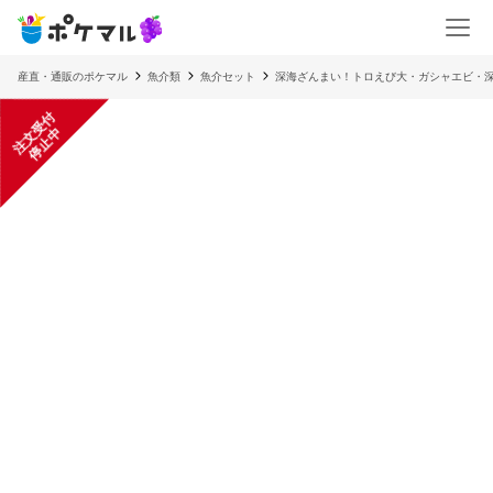
産直・通販のポケマル
魚介類
魚介セット
深海ざんまい！トロえび大・ガシャエビ・
注
文
受
付
停
止
中