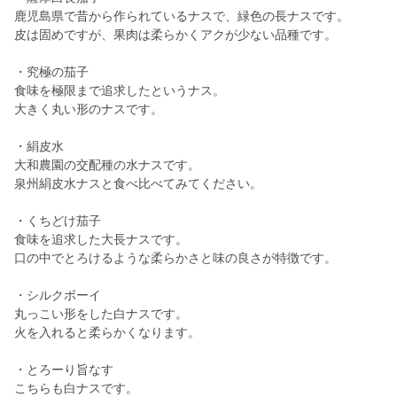
鹿児島県で昔から作られているナスで、緑色の長ナスです。
皮は固めですが、果肉は柔らかくアクが少ない品種です。
・究極の茄子
食味を極限まで追求したというナス。
大きく丸い形のナスです。
・絹皮水
大和農園の交配種の水ナスです。
泉州絹皮水ナスと食べ比べてみてください。
・くちどけ茄子
食味を追求した大長ナスです。
口の中でとろけるような柔らかさと味の良さが特徴です。
・シルクボーイ
丸っこい形をした白ナスです。
火を入れると柔らかくなります。
・とろーり旨なす
こちらも白ナスです。