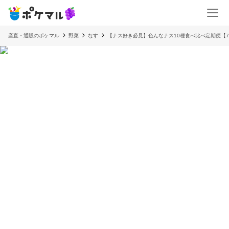
産直・通販のポケマル
野菜
なす
【ナス好き必見】色んなナス10種食べ比べ定期便【7