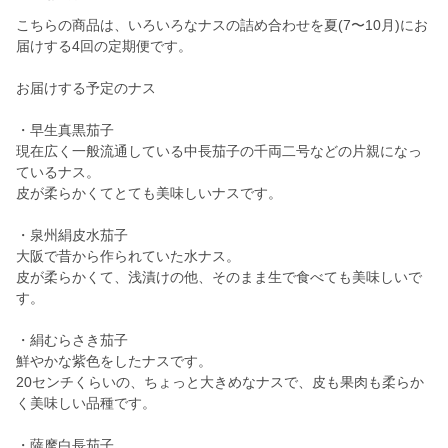
こちらの商品は、いろいろなナスの詰め合わせを夏(7〜10月)にお
届けする4回の定期便です。
お届けする予定のナス
・早生真黒茄子
現在広く一般流通している中長茄子の千両二号などの片親になっ
ているナス。
皮が柔らかくてとても美味しいナスです。
・泉州絹皮水茄子
大阪で昔から作られていた水ナス。
皮が柔らかくて、浅漬けの他、そのまま生で食べても美味しいで
す。
・絹むらさき茄子
鮮やかな紫色をしたナスです。
20センチくらいの、ちょっと大きめなナスで、皮も果肉も柔らか
く美味しい品種です。
・薩摩白長茄子