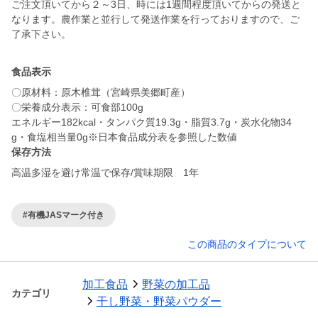
ご注文頂いてから２～3日、時には1週間程度頂いてからの発送と
なります。農作業と並行して発送作業を行っておりますので、ご
了承下さい。
食品表示
〇原材料：原木椎茸（宮崎県美郷町産）
〇栄養成分表示：可食部100g
エネルギー182kcal・タンパク質19.3g・脂質3.7g・炭水化物34
保存方法
高温多湿を避け常温で保存/賞味期限 1年
#有機JASマーク付き
この商品のタイプについて
加工食品
野菜の加工品
カテゴリ
干し野菜・野菜パウダー