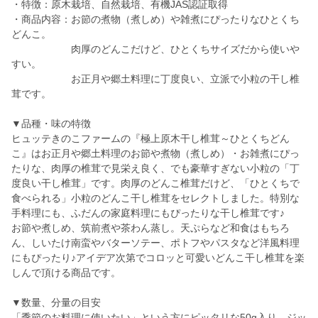
・特徴：原木栽培、自然栽培、有機JAS認証取得
・商品内容：お節の煮物（煮しめ）や雑煮にぴったりなひとくち
どんこ。
肉厚のどんこだけど、ひとくちサイズだから使いや
すい。
お正月や郷土料理に丁度良い、立派で小粒の干し椎
茸です。
▼品種・味の特徴
ヒュッテきのこファームの『極上原木干し椎茸～ひとくちどん
こ』はお正月や郷土料理のお節や煮物（煮しめ）・お雑煮にぴっ
たりな、肉厚の椎茸で見栄え良く、でも豪華すぎない小粒の「丁
度良い干し椎茸」です。肉厚のどんこ椎茸だけど、「ひとくちで
食べられる」小粒のどんこ干し椎茸をセレクトしました。特別な
手料理にも、ふだんの家庭料理にもぴったりな干し椎茸です♪
お節や煮しめ、筑前煮や茶わん蒸し。天ぷらなど和食はもちろ
ん、しいたけ南蛮やバターソテー、ポトフやパスタなど洋風料理
にもぴったり♪アイデア次第でコロッと可愛いどんこ干し椎茸を楽
しんで頂ける商品です。
▼数量、分量の目安
「季節のお料理に使いたい」という方にピッタリな50g入り。ジッ