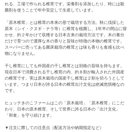
れる、工場で作られる椎茸です。栄養剤を添加したり、時には殺
菌剤を使うことで年中安定して生産しています。
「原木椎茸」とは椎茸の本来の形で栽培する方法。秋に伐採した
原木（シイ・クヌギ・ナラ等）に椎茸を植菌し、1年半の間山に寝
かせ、約２年かけて収穫する日本古来の栽培方法です。木の養分
だけで育つので濃厚な木の香りと旨味が特徴の本物の椎茸です。
スーパーに売ってある菌床栽培の椎茸とは味も香りも食感も比べ
物になりません。
干し椎茸にしても外国産の干し椎茸とは別格の旨味を持ちます。
現在日本で消費される干し椎茸の内、約８割が輸入された外国産
の椎茸です。実は原木栽培の国産干し椎茸は２割を切ろうとして
います。つまり日本が誇る日本の椎茸出汁文化は絶滅危惧種なの
です。
ヒュッテきのこファームはこの「原木栽培」「原木椎茸」にこだ
わり、日本の原木椎茸、そして世界に誇る日本の「出汁文化」
「和食」を守り続けます。
▼注文に際しての注意点（配送方法や納期指定など）