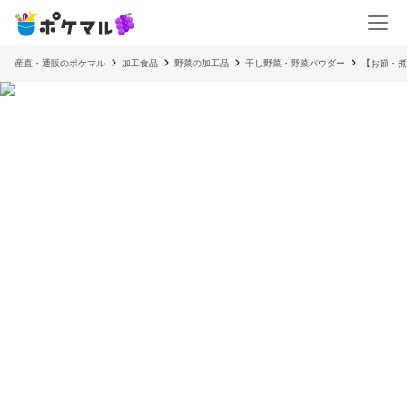
産直・通販のポケマル
加工食品
野菜の加工品
干し野菜・野菜パウダー
【お節・煮