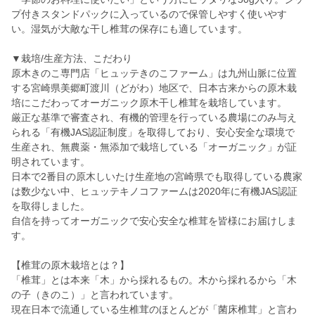
プ付きスタンドパックに入っているので保管しやすく使いやす
い。湿気が大敵な干し椎茸の保存にも適しています。
▼栽培/生産方法、こだわり
原木きのこ専門店「ヒュッテきのこファーム」は九州山脈に位置
する宮崎県美郷町渡川（どがわ）地区で、日本古来からの原木栽
培にこだわってオーガニック原木干し椎茸を栽培しています。
厳正な基準で審査され、有機的管理を行っている農場にのみ与え
られる「有機JAS認証制度」を取得しており、安心安全な環境で
生産され、無農薬・無添加で栽培している「オーガニック」が証
明されています。
日本で2番目の原木しいたけ生産地の宮崎県でも取得している農家
は数少ない中、ヒュッテキノコファームは2020年に有機JAS認証
を取得しました。
自信を持ってオーガニックで安心安全な椎茸を皆様にお届けしま
す。
【椎茸の原木栽培とは？】
「椎茸」とは本来「木」から採れるもの。木から採れるから「木
の子（きのこ）」と言われています。
現在日本で流通している生椎茸のほとんどが「菌床椎茸」と言わ