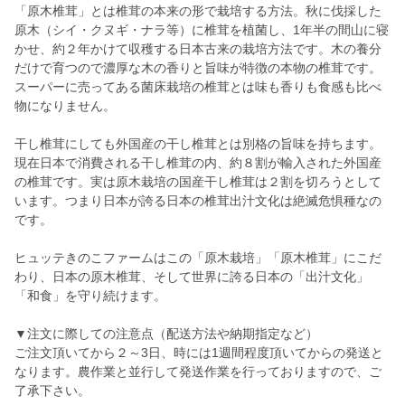
「原木椎茸」とは椎茸の本来の形で栽培する方法。秋に伐採した
原木（シイ・クヌギ・ナラ等）に椎茸を植菌し、1年半の間山に寝
かせ、約２年かけて収穫する日本古来の栽培方法です。木の養分
だけで育つので濃厚な木の香りと旨味が特徴の本物の椎茸です。
スーパーに売ってある菌床栽培の椎茸とは味も香りも食感も比べ
物になりません。
干し椎茸にしても外国産の干し椎茸とは別格の旨味を持ちます。
現在日本で消費される干し椎茸の内、約８割が輸入された外国産
の椎茸です。実は原木栽培の国産干し椎茸は２割を切ろうとして
います。つまり日本が誇る日本の椎茸出汁文化は絶滅危惧種なの
です。
ヒュッテきのこファームはこの「原木栽培」「原木椎茸」にこだ
わり、日本の原木椎茸、そして世界に誇る日本の「出汁文化」
「和食」を守り続けます。
▼注文に際しての注意点（配送方法や納期指定など）
ご注文頂いてから２～3日、時には1週間程度頂いてからの発送と
なります。農作業と並行して発送作業を行っておりますので、ご
了承下さい。