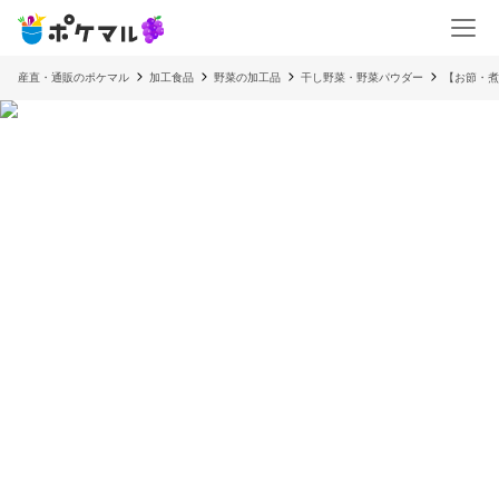
産直・通販のポケマル
加工食品
野菜の加工品
干し野菜・野菜パウダー
【お節・煮