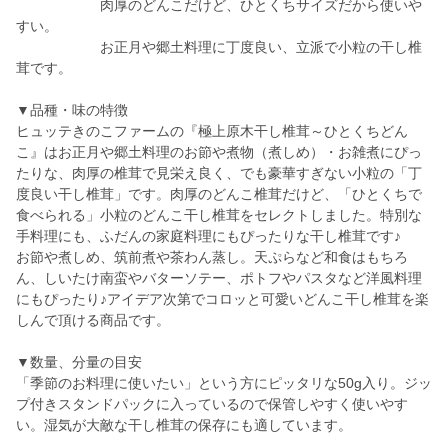
肉厚のどんこだけど、ひとくちサイズだから使いや
すい。
お正月や郷土料理に丁度良い、立派で小粒の干し椎
茸です。
▼品種・味の特徴
ヒュッテきのこファームの『極上原木干し椎茸～ひとくちどん
こ』はお正月や郷土料理のお節や煮物（煮しめ）・お雑煮にぴっ
たりな、肉厚の椎茸で見栄え良く、でも豪華すぎない小粒の「丁
度良い干し椎茸」です。肉厚のどんこ椎茸だけど、「ひとくちで
食べられる」小粒のどんこ干し椎茸をセレクトしました。特別な
手料理にも、ふだんの家庭料理にもぴったりな干し椎茸です♪
お節や煮しめ、筑前煮や茶わん蒸し。天ぷらなど和食はもちろ
ん、しいたけ南蛮やバターソテー、ポトフやパスタなど洋風料理
にもぴったり♪アイデア次第でコロッと可愛いどんこ干し椎茸を楽
しんで頂ける商品です。
▼数量、分量の目安
「季節のお料理に使いたい」という方にピッタリな50g入り。ジッ
プ付きスタンドパックに入っているので保管しやすく使いやす
い。湿気が大敵な干し椎茸の保存にも適しています。