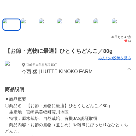
本日あと 47点
14
【お節・煮物に最適】ひとくちどんこ／80g
みんなの投稿を見る
宮崎県東臼杵郡美郷町
今西 猛 | HUTTE KINOKO FARM
商品説明
▼商品概要
〇商品名：【お節・煮物に最適】ひとくちどんこ／80g
・生産地：宮崎県美郷町渡川地区
・特徴：原木栽培、自然栽培、有機JAS認証取得
・商品内容：お節の煮物（煮しめ）や雑煮にぴったりなひとくち
どんこ。