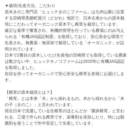
▼栽培/生産方法、こだわり
原木きのこ専門店「ヒュッテきのこファーム」は九州山脈に位置
する宮崎県美郷町渡川（どがわ）地区で、日本古来からの原木栽
培にこだわってオーガニック原木干し椎茸を栽培しています。
厳正な基準で審査され、有機的管理を行っている農場にのみ与え
られる「有機JAS認証制度」を取得しており、安心安全な環境で
生産され、無農薬・無添加で栽培している「オーガニック」が証
明されています。
日本で2番目の原木しいたけ生産地の宮崎県でも取得している農家
は数少ない中、ヒュッテキノコファームは2020年に有機JAS認証
を取得しました。
自信を持ってオーガニックで安心安全な椎茸を皆様にお届けしま
す。
【椎茸の原木栽培とは？】
「椎茸」とは本来「木」から採れるもの。木から採れるから「木
の子（きのこ）」と言われています。
現在日本で流通している生椎茸のほとんどが「菌床椎茸」と言わ
れる、工場で作られる椎茸です。栄養剤を添加したり、時には殺
菌剤を使うことで年中安定して生産しています。