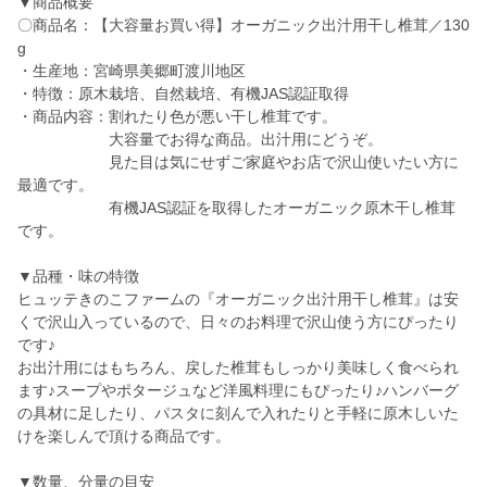
▼商品概要
〇商品名：【大容量お買い得】オーガニック出汁用干し椎茸／130
g
・生産地：宮崎県美郷町渡川地区
・特徴：原木栽培、自然栽培、有機JAS認証取得
・商品内容：割れたり色が悪い干し椎茸です。
大容量でお得な商品。出汁用にどうぞ。
見た目は気にせずご家庭やお店で沢山使いたい方に
最適です。
有機JAS認証を取得したオーガニック原木干し椎茸
です。
▼品種・味の特徴
ヒュッテきのこファームの『オーガニック出汁用干し椎茸』は安
くで沢山入っているので、日々のお料理で沢山使う方にぴったり
です♪
お出汁用にはもちろん、戻した椎茸もしっかり美味しく食べられ
ます♪スープやポタージュなど洋風料理にもぴったり♪ハンバーグ
の具材に足したり、パスタに刻んで入れたりと手軽に原木しいた
けを楽しんで頂ける商品です。
▼数量、分量の目安