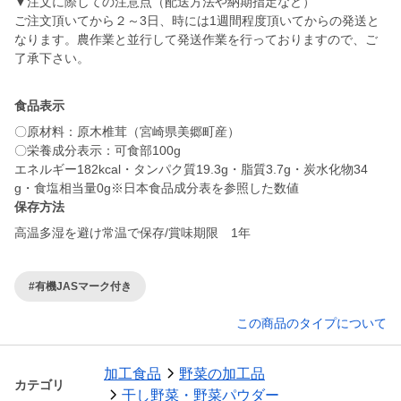
▼注文に際しての注意点（配送方法や納期指定など）
ご注文頂いてから２～3日、時には1週間程度頂いてからの発送と
なります。農作業と並行して発送作業を行っておりますので、ご
了承下さい。
食品表示
〇原材料：原木椎茸（宮崎県美郷町産）
〇栄養成分表示：可食部100g
エネルギー182kcal・タンパク質19.3g・脂質3.7g・炭水化物34
保存方法
高温多湿を避け常温で保存/賞味期限 1年
#有機JASマーク付き
この商品のタイプについて
加工食品
野菜の加工品
カテゴリ
干し野菜・野菜パウダー