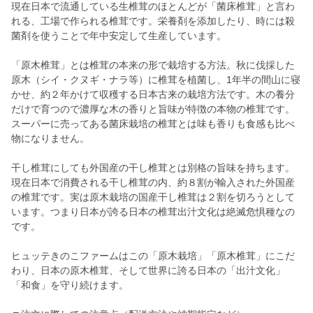
現在日本で流通している生椎茸のほとんどが「菌床椎茸」と言わ
れる、工場で作られる椎茸です。栄養剤を添加したり、時には殺
菌剤を使うことで年中安定して生産しています。
「原木椎茸」とは椎茸の本来の形で栽培する方法。秋に伐採した
原木（シイ・クヌギ・ナラ等）に椎茸を植菌し、1年半の間山に寝
かせ、約２年かけて収穫する日本古来の栽培方法です。木の養分
だけで育つので濃厚な木の香りと旨味が特徴の本物の椎茸です。
スーパーに売ってある菌床栽培の椎茸とは味も香りも食感も比べ
物になりません。
干し椎茸にしても外国産の干し椎茸とは別格の旨味を持ちます。
現在日本で消費される干し椎茸の内、約８割が輸入された外国産
の椎茸です。実は原木栽培の国産干し椎茸は２割を切ろうとして
います。つまり日本が誇る日本の椎茸出汁文化は絶滅危惧種なの
です。
ヒュッテきのこファームはこの「原木栽培」「原木椎茸」にこだ
わり、日本の原木椎茸、そして世界に誇る日本の「出汁文化」
「和食」を守り続けます。