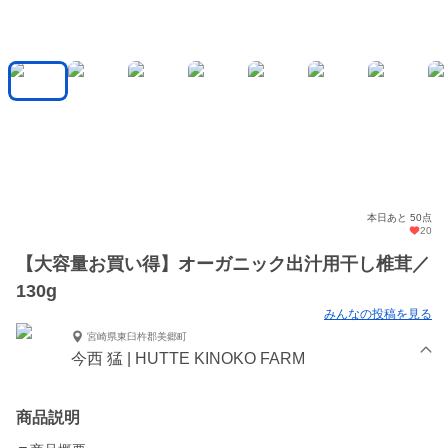
本日あと 50点
20
【大容量お買い得】オーガニック出汁用干し椎茸／
130g
みんなの投稿を見る
宮崎県東臼杵郡美郷町
今西 猛 | HUTTE KINOKO FARM
商品説明