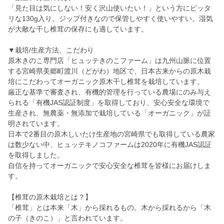
「見た目は気にしない！安く沢山使いたい！」という方にピッタ
リな130g入り。ジップ付きなので保管しやすく使いやすい。湿気
が大敵な干し椎茸の保存にも適しています。
▼栽培/生産方法、こだわり
原木きのこ専門店「ヒュッテきのこファーム」は九州山脈に位置
する宮崎県美郷町渡川（どがわ）地区で、日本古来からの原木栽
培にこだわってオーガニック原木干し椎茸を栽培しています。
厳正な基準で審査され、有機的管理を行っている農場にのみ与え
られる「有機JAS認証制度」を取得しており、安心安全な環境で
生産され、無農薬・無添加で栽培している「オーガニック」が証
明されています。
日本で2番目の原木しいたけ生産地の宮崎県でも取得している農家
は数少ない中、ヒュッテキノコファームは2020年に有機JAS認証
を取得しました。
自信を持ってオーガニックで安心安全な椎茸を皆様にお届けしま
す。
【椎茸の原木栽培とは？】
「椎茸」とは本来「木」から採れるもの。木から採れるから「木
の子（きのこ）」と言われています。