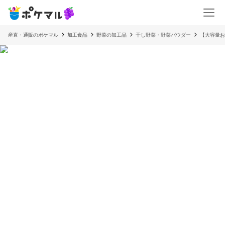
産直・通販のポケマル
加工食品
野菜の加工品
干し野菜・野菜パウダー
【大容量お