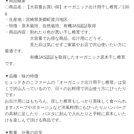
▼商品概要
〇商品名：【大容量お買い得】オーガニック出汁用干し椎茸／130
g
・生産地：宮崎県美郷町渡川地区
・特徴：原木栽培、自然栽培、有機JAS認証取得
・商品内容：割れたり色が悪い干し椎茸です。
大容量でお得な商品。出汁用にどうぞ。
見た目は気にせずご家庭やお店で沢山使いたい方に
最適です。
有機JAS認証を取得したオーガニック原木干し椎茸
です。
▼品種・味の特徴
ヒュッテきのこファームの『オーガニック出汁用干し椎茸』は安
くで沢山入っているので、日々のお料理で沢山使う方にぴったり
です♪
お出汁用にはもちろん、戻した椎茸もしっかり美味しく食べられ
ます♪スープやポタージュなど洋風料理にもぴったり♪ハンバーグ
の具材に足したり、パスタに刻んで入れたりと手軽に原木しいた
けを楽しんで頂ける商品です。
▼数量、分量の目安