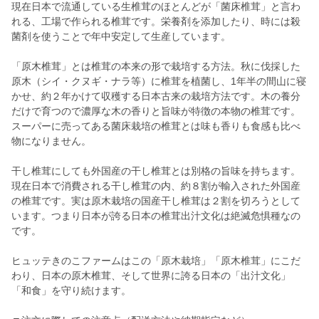
現在日本で流通している生椎茸のほとんどが「菌床椎茸」と言わ
れる、工場で作られる椎茸です。栄養剤を添加したり、時には殺
菌剤を使うことで年中安定して生産しています。
「原木椎茸」とは椎茸の本来の形で栽培する方法。秋に伐採した
原木（シイ・クヌギ・ナラ等）に椎茸を植菌し、1年半の間山に寝
かせ、約２年かけて収穫する日本古来の栽培方法です。木の養分
だけで育つので濃厚な木の香りと旨味が特徴の本物の椎茸です。
スーパーに売ってある菌床栽培の椎茸とは味も香りも食感も比べ
物になりません。
干し椎茸にしても外国産の干し椎茸とは別格の旨味を持ちます。
現在日本で消費される干し椎茸の内、約８割が輸入された外国産
の椎茸です。実は原木栽培の国産干し椎茸は２割を切ろうとして
います。つまり日本が誇る日本の椎茸出汁文化は絶滅危惧種なの
です。
ヒュッテきのこファームはこの「原木栽培」「原木椎茸」にこだ
わり、日本の原木椎茸、そして世界に誇る日本の「出汁文化」
「和食」を守り続けます。