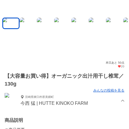
本日あと 50点
20
【大容量お買い得】オーガニック出汁用干し椎茸／
130g
みんなの投稿を見る
宮崎県東臼杵郡美郷町
今西 猛 | HUTTE KINOKO FARM
商品説明