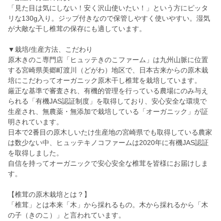
「見た目は気にしない！安く沢山使いたい！」という方にピッタ
リな130g入り。ジップ付きなので保管しやすく使いやすい。湿気
が大敵な干し椎茸の保存にも適しています。
▼栽培/生産方法、こだわり
原木きのこ専門店「ヒュッテきのこファーム」は九州山脈に位置
する宮崎県美郷町渡川（どがわ）地区で、日本古来からの原木栽
培にこだわってオーガニック原木干し椎茸を栽培しています。
厳正な基準で審査され、有機的管理を行っている農場にのみ与え
られる「有機JAS認証制度」を取得しており、安心安全な環境で
生産され、無農薬・無添加で栽培している「オーガニック」が証
明されています。
日本で2番目の原木しいたけ生産地の宮崎県でも取得している農家
は数少ない中、ヒュッテキノコファームは2020年に有機JAS認証
を取得しました。
自信を持ってオーガニックで安心安全な椎茸を皆様にお届けしま
す。
【椎茸の原木栽培とは？】
「椎茸」とは本来「木」から採れるもの。木から採れるから「木
の子（きのこ）」と言われています。