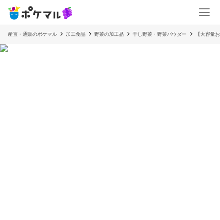
産直・通販のポケマル
加工食品
野菜の加工品
干し野菜・野菜パウダー
【大容量お