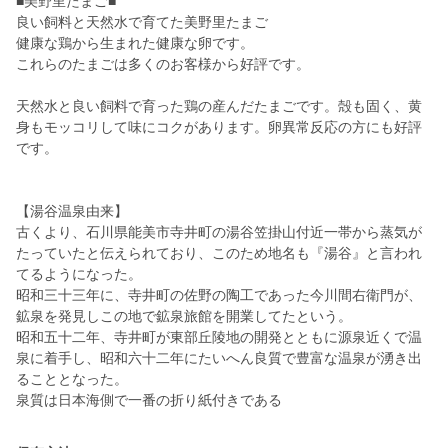
■美野里たまご■
良い飼料と天然水で育てた美野里たまご
健康な鶏から生まれた健康な卵です。
これらのたまごは多くのお客様から好評です。
天然水と良い飼料で育った鶏の産んだたまごです。殻も固く、黄
身もモッコリして味にコクがあります。卵異常反応の方にも好評
です。
【湯谷温泉由来】
古くより、石川県能美市寺井町の湯谷笠掛山付近一帯から蒸気が
たっていたと伝えられており、このため地名も『湯谷』と言われ
てるようになった。
昭和三十三年に、寺井町の佐野の陶工であった今川間右衛門が、
鉱泉を発見しこの地で鉱泉旅館を開業してたという。
昭和五十二年、寺井町が東部丘陵地の開発とともに源泉近くで温
泉に着手し、昭和六十二年にたいへん良質で豊富な温泉が湧き出
ることとなった。
泉質は日本海側で一番の折り紙付きである