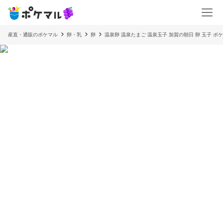
産直・通販のポケマル
卵・乳
卵
温泉卵 温泉たまご 温泉玉子 加賀の朝日 卵 玉子 ポ