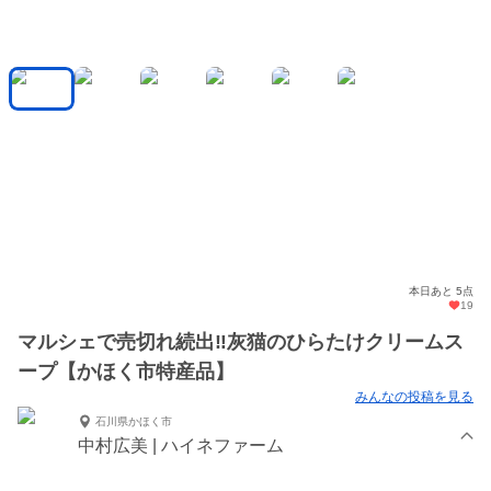
本日あと 5点
19
マルシェで売切れ続出‼️灰猫のひらたけクリームス
ープ【かほく市特産品】
みんなの投稿を見る
石川県かほく市
中村広美 | ハイネファーム