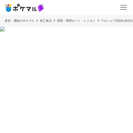
産直・通販のポケマル
加工食品
惣菜・調理セット・レトルト
マルシェで売切れ続出‼