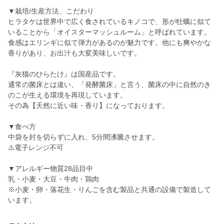
▼栽培/生産方法、こだわり
ヒラタケは世界中で広く食されているキノコで、形が牡蠣に似て
いることから「オイスターマッシュルーム」と呼ばれています。
食感はエリンギに似て弾力があるのが魅力です。他にも爽やかな
香りがあり、お出汁も大変美味しいです。
『灰猫のひらたけ』は国産品です。
通常の菌床とは違い、「発酵菌床」と言う、菌床の中に自然のき
のこが生える環境を再現しています。
その為【天然に近い味・香り】になっております。
▼食べ方
中袋を封を切らずに入れ、5分間沸騰させます。
⚠️電子レンジ不可
▼アレルギー物質28品目中
乳・小麦・大豆・牛肉・鶏肉
※小麦・卵・落花生・りんごを含む製品と共通の設備で製造して
います。