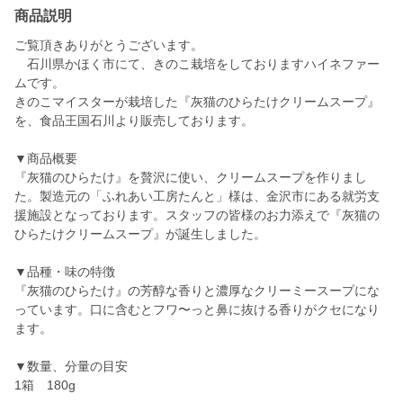
商品説明
ご覧頂きありがとうございます。
石川県かほく市にて、きのこ栽培をしておりますハイネファー
ムです。
きのこマイスターが栽培した『灰猫のひらたけクリームスープ』
を、食品王国石川より販売しております。
▼商品概要
『灰猫のひらたけ』を贅沢に使い、クリームスープを作りまし
た。製造元の「ふれあい工房たんと」様は、金沢市にある就労支
援施設となっております。スタッフの皆様のお力添えで『灰猫の
ひらたけクリームスープ』が誕生しました。
▼品種・味の特徴
『灰猫のひらたけ』の芳醇な香りと濃厚なクリーミースープにな
っています。口に含むとフワ〜っと鼻に抜ける香りがクセになり
ます。
▼数量、分量の目安
1箱 180g