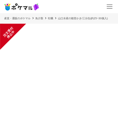
産直・通販のポケマル
魚介類
牡蠣
山口水産の能登かき/三分缶(約25~30個入)
注
文
受
付
停
止
中