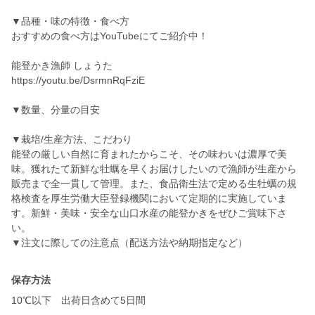
▼品種・味の特徴・食べ方
おすすめの食べ方はYouTubeにてご紹介中！
能登かき漁師 しょうた
https://youtu.be/DsrmnRqFziE
▼数量、分量の目安
▼栽培/生産方法、こだわり
能登の厳しい自然に育まれたからこそ、その味わいは濃厚で美
味。獲れたて新鮮な牡蠣を早くお届けしたいので漁師が生産から
販売まで全一貫して管理。また、食品衛生法で定める生牡蠣の規
格検査を厚生労働大臣登録機関において定期的に実施していま
す。新鮮・美味・安全な山口水産の能登かきをぜひご賞味下さ
い。
▼注文に際しての注意点（配送方法や納期指定など）
保存方法
10℃以下 出荷日含めて5日間