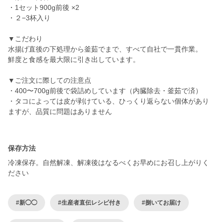
・1セット900g前後 ×2
・２−3杯入り
▼こだわり
水揚げ直後の下処理から釜茹でまで、すべて自社で一貫作業。
鮮度と食感を最大限に引き出しています。
▼ご注文に際しての注意点
・400〜700g前後で袋詰めしています（内臓除去・釜茹で済）
・タコによっては皮が剥けている、ひっくり返らない個体があり
ますが、品質に問題はありません
保存方法
冷凍保存。自然解凍、解凍後はなるべくお早めにお召し上がりく
ださい
#新◯◯
#生産者直伝レシピ付き
#捌いてお届け