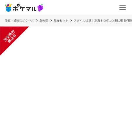
産直・通販のポケマル
魚介類
魚介セット
スタイル抜群！深海トロダコとBLUE EYE
注
文
受
付
停
止
中