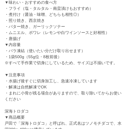
▼味わい・おすすめの食べ方
・フライ（塩・タルタル・南蛮漬けもおすすめ）
・煮付け（醤油・味噌、どちらも相性◎）
・照り焼き、西京焼き
・バター焼き、ガーリックソテー
・ムニエル、ポワレ（レモンや白ワインソースと好相性）
・唐揚げ
▼内容量
・バラ凍結（使いたい分だけ取り出せます）
・1袋500g（55g位・8枚前後）
※すべて手作業で切身にしているため、サイズは不揃いです。
▼注意事項
・水揚げ後すぐに切身加工し、急速冷凍しています
・解凍は自然解凍でOK
・まれに小骨が残る場合がありますので、取り除いてからお使い
ください
深海トロダコ
▼商品概要
戸田で「深海トロダコ」と呼ばれ、正式名はツノモチダコで、水