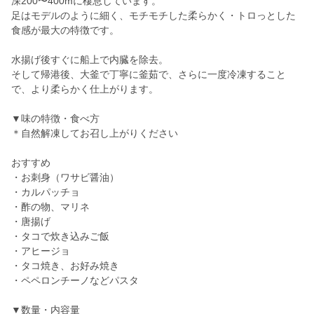
深200〜400mに棲息しています。
足はモデルのように細く、モチモチした柔らかく・トロっとした
食感が最大の特徴です。
水揚げ後すぐに船上で内臓を除去。
そして帰港後、大釜で丁寧に釜茹で、さらに一度冷凍すること
で、より柔らかく仕上がります。
▼味の特徴・食べ方
＊自然解凍してお召し上がりください
おすすめ
・お刺身（ワサビ醤油）
・カルパッチョ
・酢の物、マリネ
・唐揚げ
・タコで炊き込みご飯
・アヒージョ
・タコ焼き、お好み焼き
・ペペロンチーノなどパスタ
▼数量・内容量