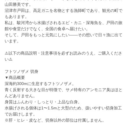
山田勝美です。
沼津市戸田は、高足ガニを名物とする漁師町であり、観光の町で
もあります。
私は、駿河湾から水揚げされるエビ・カニ・深海魚を、戸田の旅
館や食堂だけでなく、全国の食卓へ届けたい。
そして、戸田をもっと元気にしたい——その想いで日々漁に出て
います。
⚠️以下の商品説明・注意事項を必ずお読みのうえ、ご購入くださ
い⚠️
フトツノザメ 切身
▼商品概要
深海約300mに生息するフトツノザメ。
青く反射する大きな目が特徴で、サメ特有のアンモニア臭はほと
んどありません。
身質はふんわり・しっとり・上品な白身。
水揚げされる個体は1〜1.5mと大型のため、扱いやすい切身加工
でお届けします。
※肝・ヒレ・皮など、切身以外の部位は付属しません。