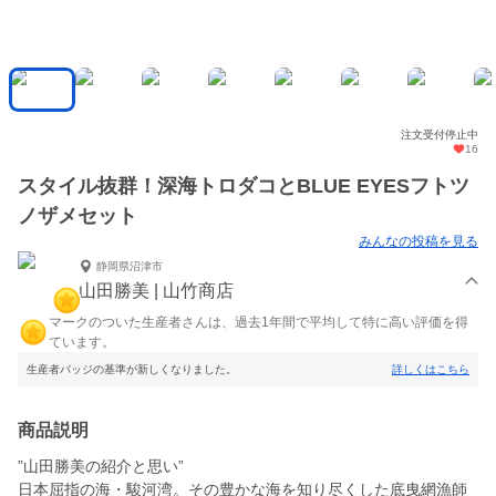
注文受付停止中
16
スタイル抜群！深海トロダコとBLUE EYESフトツ
ノザメセット
みんなの投稿を見る
静岡県沼津市
山田勝美 | 山竹商店
マークのついた生産者さんは、過去1年間で平均して特に高い評価を得
ています。
生産者バッジの基準が新しくなりました。
詳しくはこちら
商品説明
”山田勝美の紹介と思い”
日本屈指の海・駿河湾。その豊かな海を知り尽くした底曳網漁師