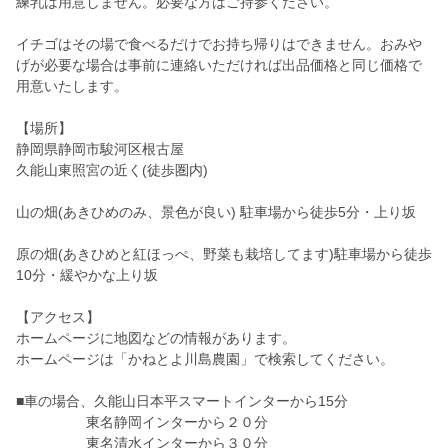
練乳は用意しません。必要な方はご持参ください。
イチゴはその場で食べるだけでお持ち帰りはできません。おみや
げが必要な場合は事前に連絡いただければ出品価格と同じ価格で
用意いたします。
【場所】
静岡県静岡市駿河区根古屋
久能山東照宮の近く(徒歩圏内)
山の畑(あきひめのみ、景色が良い) 駐車場から徒歩5分・上り坂
原の畑(あきひめと紅ほっぺ、野菜も栽培してます)駐車場から徒歩
10分・緩やかな上り坂
【アクセス】
ホームページに地図などの情報があります。
ホームページは「かねとよ川島農園」で検索してください。
■車の場合、久能山日本平スマートインターから15分
東名静岡インターから２０分
東名清水インターから３０分