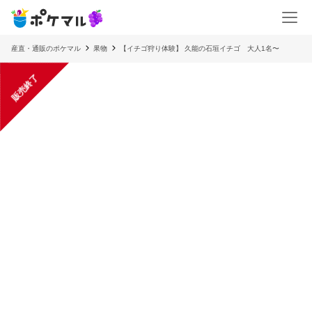
産直・通販のポケマル
果物
【イチゴ狩り体験】 久能の石垣イチゴ 大人1名〜
販売終了