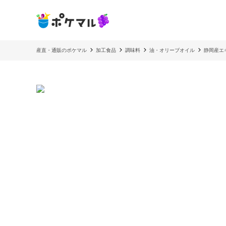
産直・通販のポケマル
加工食品
調味料
油・オリーブオイル
静岡産エ