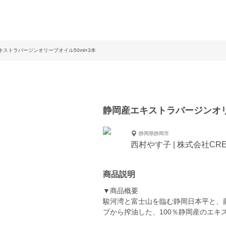
キストラバージンオリーブオイル50ml×3本
静岡産エキストラバージンオリー
静岡県静岡市
西村やす子 | 株式会社CRE
商品説明
▼商品概要
駿河湾と富士山を臨む静岡日本平と、
ブから搾油した、100％静岡産のエキ