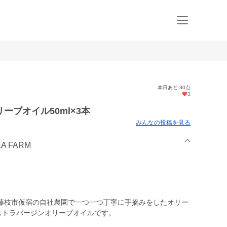
本日あと 30点
3
ブオイル50ml×3本
みんなの投稿を見る
A FARM
藤枝市仮宿の自社農園で一つ一つ丁寧に手摘みをしたオリー
ストラバージンオリーブオイルです。