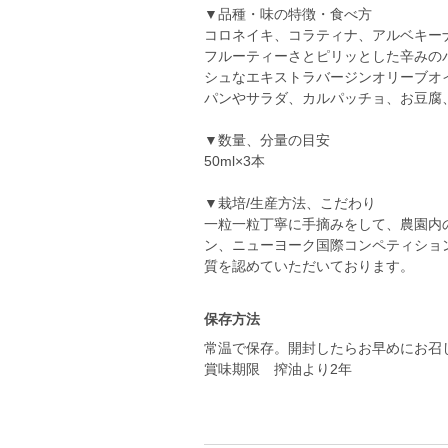
▼品種・味の特徴・食べ方
コロネイキ、コラティナ、アルベキー
フルーティーさとピリッとした辛みの
シュなエキストラバージンオリーブオ
パンやサラダ、カルパッチョ、お豆腐
▼数量、分量の目安
50ml×3本
▼栽培/生産方法、こだわり
一粒一粒丁寧に手摘みをして、農園内
ン、ニューヨーク国際コンペティショ
質を認めていただいております。
保存方法
常温で保存。開封したらお早めにお召
賞味期限 搾油より2年