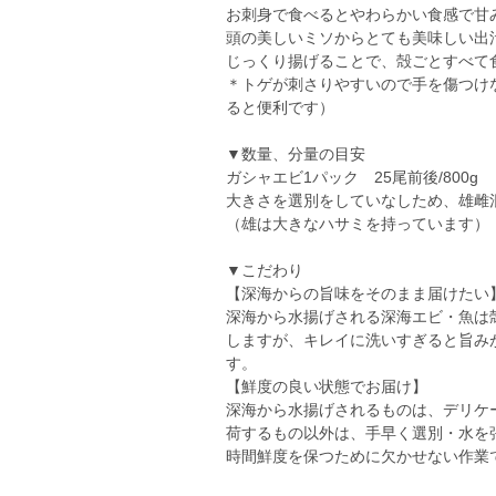
お刺身で食べるとやわらかい食感で甘
頭の美しいミソからとても美味しい出
じっくり揚げることで、殻ごとすべて
＊トゲが刺さりやすいので手を傷つけ
ると便利です）
▼数量、分量の目安
ガシャエビ1パック 25尾前後/800g
大きさを選別をしていなしため、雄雌
（雄は大きなハサミを持っています）
▼こだわり
【深海からの旨味をそのまま届けたい
深海から水揚げされる深海エビ・魚は
しますが、キレイに洗いすぎると旨み
す。
【鮮度の良い状態でお届け】
深海から水揚げされるものは、デリケ
荷するもの以外は、手早く選別・水を
時間鮮度を保つために欠かせない作業