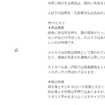
今回ご紹介する商品は、面白い外見を
⚠以下の説明文・注意事項をお読みの
🐟メヒカリ
▼商品概要
緑色に光る目を持ち、脂の旨味がたっ
センチほどの子ぼっち。小ぶりではあ
しいのが特徴です。
メヒカリは以前は雑魚として扱われて
なり、価値が見直され価格が上昇した
※トロール漁（戸田では底曳網漁をト
トロボッチと呼ばれております。
▼味の特徴
頭を落とすと8−11センチ前後と小さ
頭を落とす作業は手間ではありますが
リポリと手が止まらなくなるサイズで