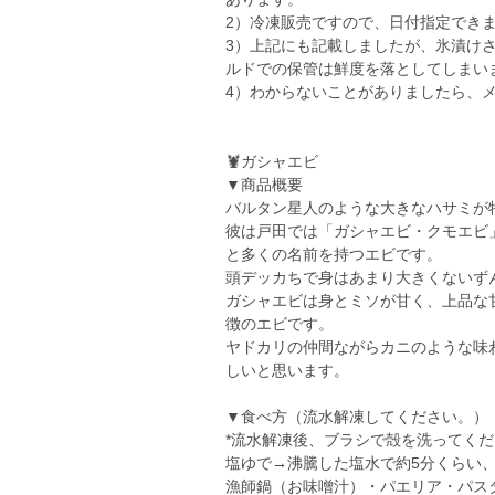
2）冷凍販売ですので、日付指定でき
3）上記にも記載しましたが、氷漬け
ルドでの保管は鮮度を落としてしまい
4）わからないことがありましたら、
🦞ガシャエビ
▼商品概要
バルタン星人のような大きなハサミが
彼は戸田では「ガシャエビ・クモエビ
と多くの名前を持つエビです。
頭デッカちで身はあまり大きくないず
ガシャエビは身とミソが甘く、上品な
徴のエビです。
ヤドカリの仲間ながらカニのような味
しいと思います。
▼食べ方（流水解凍してください。）
*流水解凍後、ブラシで殻を洗ってく
塩ゆで→沸騰した塩水で約5分くらい
漁師鍋（お味噌汁）・パエリア・パス