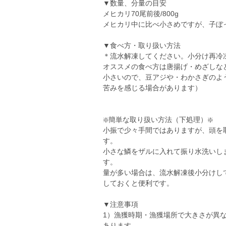
▼数量、分量の目安
メヒカリ70尾前後/800g
メヒカリ中に比べ小さめですが、子ぼ
▼食べ方・取り扱い方法
＊流水解凍してください。小分け再冷
オススメの食べ方は唐揚げ・めざしな
小さいので、豆アジや・わかさぎのよ
苦みを感じる場合があります）
❇️簡単な取り扱い方法（下処理）❇️
小振で少々手間ではありますが、頭を
す。
小さな鱗をザルに入れて振り水洗いし
す。
量が多い場合は、流水解凍後小分けし
しておくと便利です。
▼注意事項
1）漁獲時期・漁獲場所で大きさが異
あります。