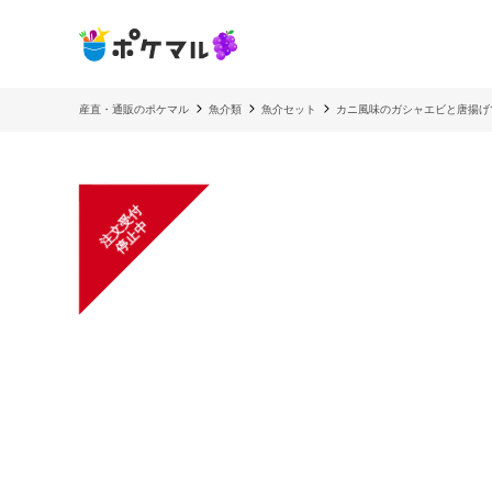
産直・通販のポケマル
魚介類
魚介セット
カニ風味のガシャエビと唐揚げ
注
文
受
付
停
止
中