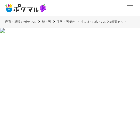
産直・通販のポケマル
卵・乳
牛乳・乳飲料
牛のおっぱいミルク3種類セット