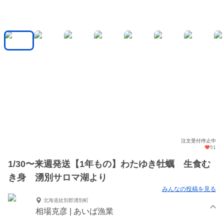
注文受付停止中
51
1/30〜来週発送【1年もの】わたゆき牡蠣 生食む
き身 湧別サロマ湖より
みんなの投稿を見る
北海道紋別郡湧別町
相場克彦 | あいば漁業