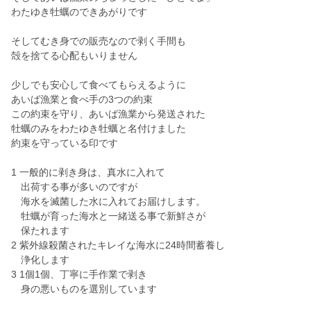
わたゆき牡蠣のできあがりです
そしてむき身での販売なので剥く手間も
殻を捨てる心配もいりません
少しでも安心して食べてもらえるように
あいば漁業と食べ手の3つの約束
この約束を守り、あいば漁業から発送された
牡蠣のみをわたゆき牡蠣と名付けました
約束を守っている印です
1 一般的に剥き身は、真水に入れて
出荷する事が多いのですが
海水を滅菌した水に入れてお届けします。
牡蠣が育った海水と一緒送る事で新鮮さが
保たれます
2 紫外線殺菌されたキレイな海水に24時間蓄養し
浄化します
3 1個1個、丁寧に手作業で剥き
身の悪いものを選別しています