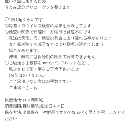
低い水温に耐えるため
うまみ成分グリコーゲンを蓄えます
◯1粒10gくらいです
◎毎週ノロウイルス検査の結果を公表してます
◎検査の関係で日曜日、月曜日は発送不可です
発送は天候、海、検査の具合により遅れる事があります
また発送後でも荒天などにより到着が遅れてしまう
場合があります。
沖縄、離島には保冷剤の関係で発送できません
◯ご馳走さま投稿をsnsやパンフレットなどに
載せさせて頂く事をご了承下さいませ
(名前はのせません)
ご了承頂けない方はお手数ですが
ご連絡下さいね
原産地:サロマ湖海域
消費期限/賞味期限:発送日＋４日
保存方法:冷蔵保存 生鮮品ですのでなるべく早くお召し上がりく
ださい