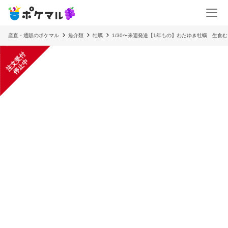
産直・通販のポケマル
魚介類
牡蠣
1/30〜来週発送【1年もの】わたゆき牡蠣 生食
注
文
受
付
停
止
中