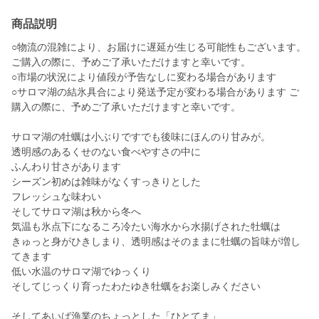
商品説明
○物流の混雑により、お届けに遅延が生じる可能性もございます。
ご購入の際に、予めご了承いただけますと幸いです。
○市場の状況により値段が予告なしに変わる場合があります
○サロマ湖の結氷具合により発送予定が変わる場合があります ご
購入の際に、予めご了承いただけますと幸いです。
サロマ湖の牡蠣は小ぶりですでも後味にほんのり甘みが。
透明感のあるくせのない食べやすさの中に
ふんわり甘さがあります
シーズン初めは雑味がなくすっきりとした
フレッシュな味わい
そしてサロマ湖は秋から冬へ
気温も氷点下になるころ冷たい海水から水揚げされた牡蠣は
きゅっと身がひきしまり、透明感はそのままに牡蠣の旨味が増し
てきます
低い水温のサロマ湖でゆっくり
そしてじっくり育ったわたゆき牡蠣をお楽しみください
そしてあいば漁業のちょっとした「ひとてま」