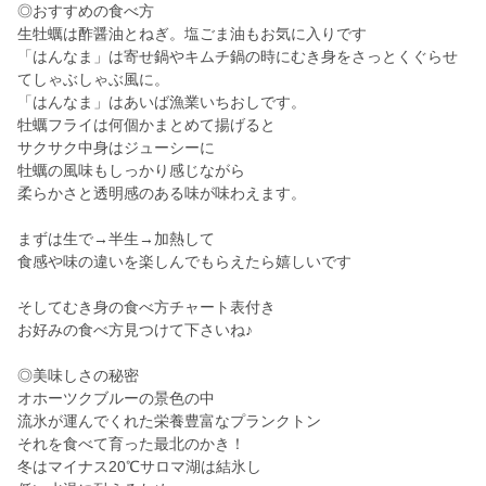
◎おすすめの食べ方
生牡蠣は酢醤油とねぎ。塩ごま油もお気に入りです
「はんなま」は寄せ鍋やキムチ鍋の時にむき身をさっとくぐらせ
てしゃぶしゃぶ風に。
「はんなま」はあいば漁業いちおしです。
牡蠣フライは何個かまとめて揚げると
サクサク中身はジューシーに
牡蠣の風味もしっかり感じながら
柔らかさと透明感のある味が味わえます。
まずは生で→半生→加熱して
食感や味の違いを楽しんでもらえたら嬉しいです
そしてむき身の食べ方チャート表付き
お好みの食べ方見つけて下さいね♪
◎美味しさの秘密
オホーツクブルーの景色の中
流氷が運んでくれた栄養豊富なプランクトン
それを食べて育った最北のかき！
冬はマイナス20℃サロマ湖は結氷し