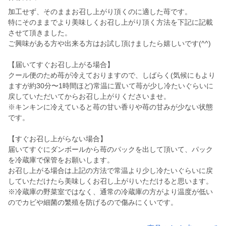
加工せず、そのままお召し上がり頂くのに適した苺です。
特にそのままでより美味しくお召し上がり頂く方法を下記に記載
させて頂きました。
ご興味がある方や出来る方はお試し頂けましたら嬉しいです(^^)
【届いてすぐお召し上がる場合】
クール便のため苺が冷えておりますので、しばらく(気候にもより
ますが約30分〜1時間ほど)常温に置いて苺が少し冷たいぐらいに
戻していただいてからお召し上がりくださいませ。
※キンキンに冷えていると苺の甘い香りや苺の甘みが少ない状態
です。
【すぐお召し上がらない場合】
届いてすぐにダンボールから苺のパックを出して頂いて、パック
を冷蔵庫で保管をお願いします。
お召し上がる場合は上記の方法で常温より少し冷たいぐらいに戻
していただけたら美味しくお召し上がりいただけると思います。
※冷蔵庫の野菜室ではなく、通常の冷蔵庫の方がより温度が低い
のでカビや細菌の繁殖を防げるので傷みにくいです。