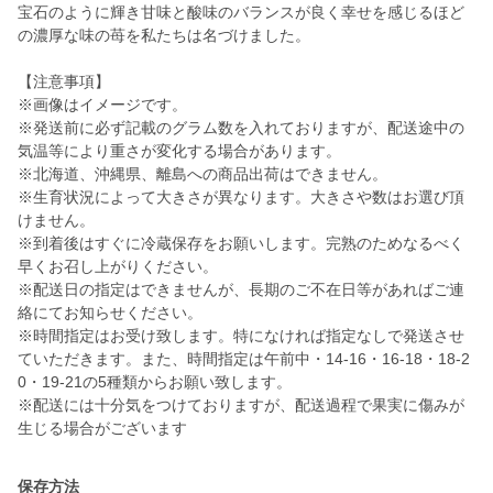
宝石のように輝き甘味と酸味のバランスが良く幸せを感じるほど
の濃厚な味の苺を私たちは名づけました。
【注意事項】
※画像はイメージです。
※発送前に必ず記載のグラム数を入れておりますが、配送途中の
気温等により重さが変化する場合があります。
※北海道、沖縄県、離島への商品出荷はできません。
※生育状況によって大きさが異なります。大きさや数はお選び頂
けません。
※到着後はすぐに冷蔵保存をお願いします。完熟のためなるべく
早くお召し上がりください。
※配送日の指定はできませんが、長期のご不在日等があればご連
絡にてお知らせください。
※時間指定はお受け致します。特になければ指定なしで発送させ
ていただきます。また、時間指定は午前中・14-16・16-18・18-2
0・19-21の5種類からお願い致します。
※配送には十分気をつけておりますが、配送過程で果実に傷みが
生じる場合がございます
保存方法