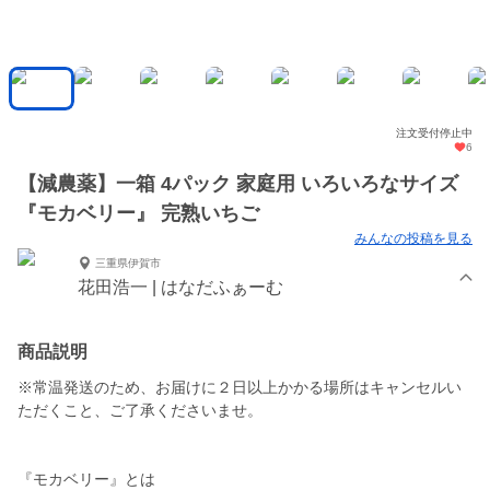
注文受付停止中
6
【減農薬】一箱 4パック 家庭用 いろいろなサイズ
『モカベリー』 完熟いちご
みんなの投稿を見る
三重県伊賀市
花田浩一 | はなだふぁーむ
商品説明
※常温発送のため、お届けに２日以上かかる場所はキャンセルい
ただくこと、ご了承くださいませ。
『モカベリー』とは