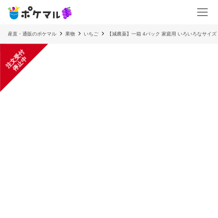
産直・通販のポケマル
果物
いちご
【減農薬】一箱 4パック 家庭用 いろいろなサイズ
注
文
受
付
停
止
中