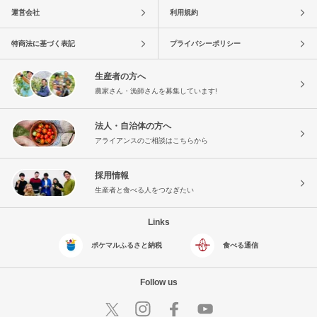
運営会社
利用規約
特商法に基づく表記
プライバシーポリシー
生産者の方へ
農家さん・漁師さんを募集しています!
法人・自治体の方へ
アライアンスのご相談はこちらから
採用情報
生産者と食べる人をつなぎたい
Links
ポケマルふるさと納税
食べる通信
Follow us