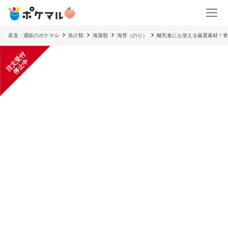
産直・通販のポケマル
魚介類
海藻類
海苔（のり）
離乳食にも使える厳選素材！青
注
文
受
付
停
止
中