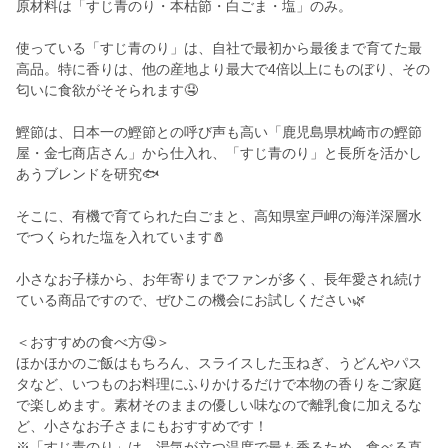
原材料は「すじ青のり・本枯節・白ごま・塩」のみ。
使っている「すじ青のり」は、自社で最初から最後まで育てた最
高品。特に香りは、他の産地より最大で4倍以上にものぼり、その
匂いに食欲がそそられます🤤
鰹節は、日本一の鰹節との呼び声も高い「鹿児島県枕崎市の鰹節
屋・金七商店さん」から仕入れ、「すじ青のり」と長所を活かし
あうブレンドを研究🐟
そこに、有機で育てられた白ごまと、高知県室戸岬の海洋深層水
でつくられた塩を入れています🧂
小さなお子様から、お年寄りまでファンが多く、長年愛され続け
ている商品ですので、ぜひこの機会にお試しください🌿
＜おすすめの食べ方🤤＞
ほかほかのご飯はもちろん、スライスした玉ねぎ、うどんやパス
タなど、いつものお料理にふりかけるだけで本物の香りをご家庭
で楽しめます。素材そのままの優しい味なので離乳食に加えるな
ど、小さなお子さまにもおすすめです！
※「すじ青のり」は、湯気が立つ温度で最も香るため、食べる直