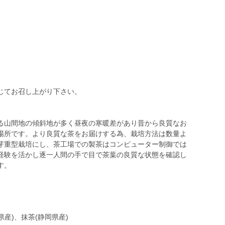
じてお召し上がり下さい。
る山間地の傾斜地が多く昼夜の寒暖差があり昔から良質なお
場所です。より良質な茶をお届けする為、栽培方法は数量よ
芽重型栽培にし、茶工場での製茶はコンピューター制御では
経験を活かし逐一人間の手で目で茶葉の良質な状態を確認し
す。
県産)、抹茶(静岡県産)