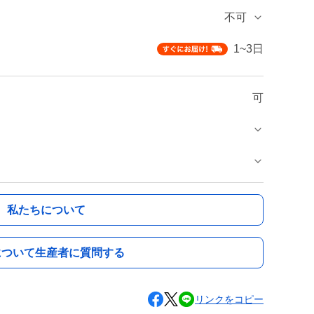
不可
1~3日
可
私たちについて
について生産者に質問する
リンクをコピー