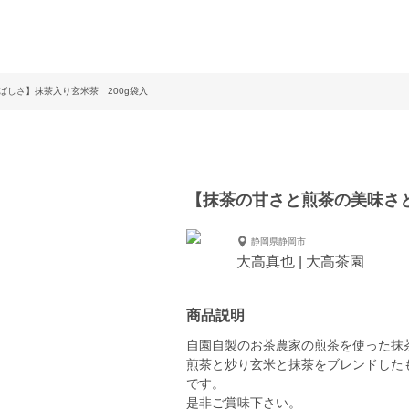
しさ】抹茶入り玄米茶 200g袋入
【抹茶の甘さと煎茶の美味さと
静岡県静岡市
大高真也 | 大高茶園
商品説明
自園自製のお茶農家の煎茶を使った抹
煎茶と炒り玄米と抹茶をブレンドした
です。
是非ご賞味下さい。