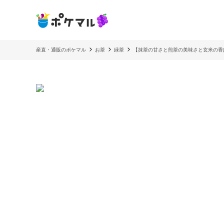
産直・通販のポケマル
お茶
緑茶
【抹茶の甘さと煎茶の美味さと玄米の香ば