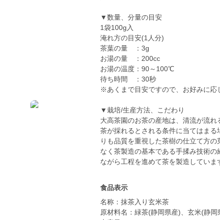
▼数量、分量の目安
1袋100g入
淹れ方の目安(1人分)
茶葉の量 ：3g
お湯の量 ：200cc
お湯の温度：90～100℃
待ち時間 ：30秒
※あくまで目安ですので、お好みに応
▼栽培/生産方法、こだわり
大高茶園のお茶の産地は、清流が流れ
茶が採れるとされる条件に当てはまる
りも品質を重視した茶樹の仕立て方の
なく茶製造の基本である手揉み技術の
ながら工程を進めて茶を製造していま
食品表示
名称：抹茶入り玄米茶
原材料名：緑茶(静岡県産)、玄米(静岡