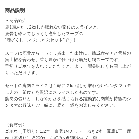
商品説明
▼商品紹介
鹿1頭あたり2kgしか取れない部位のスライスと、
鹿骨を砕いてじっくり煮出したスープの
“鹿尽くししゃぶしゃぶセット”です‼
スープは鹿骨からじっくり煮出した出汁に、熟成赤みそと天然の
実山椒を合わせ、香り豊かに仕上げた鹿だし鍋スープです。
千切りゴボウを入れていただくと、より一層美味しくお召し上が
りいただけます。
セットの鹿肉スライスは１頭に２kg程しか取れないシンタマ（モ
モ肉の一部位）を贅沢にスライスしたものです。
筋肉の張りと、しなやかさを感じられる躍動的な肉質が特徴のシ
ンタマの旨味とご一緒に、鹿だし鍋をお楽しみください。
〈食材例〉
ゴボウ（千切り）1/2本 白菜1/4カット ねぎ2本 豆腐1丁 鹿
肉（薄切り）※200g お好みの野菜やキノコ類