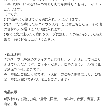
※牛肉や豚肉等のお好みの薄切り肉でも美味しくお召し上がりい
ただけます。
〈作り方〉
(1)本品をよく混ぜてから鍋に入れ、火にかけます。
(2)スープが沸騰したらゴボウを入れ、ひと煮立ちしたら、その他
の食材を火が通りにくい順に入れます。
(3)(2)に火が通ったら鹿肉をスープに浸し、肉の色が変わったら野
菜と一緒にお召し上がりください。
▼配送形態
※鍋スープは冷凍のスライス肉と同梱し、クール便としてお送り
させていただきます。ご了承ください。送料の他にクール便代金
が別途220円が必要です。
※日時指定ご指定可能です。（天候・交通等の影響により、ご指
定日時にお届けできない場合もございます）
食品表示
■原材料名（鹿だし鍋）:鹿骨（国産）、赤味噌、赤酒、青葱、実
山椒、塩