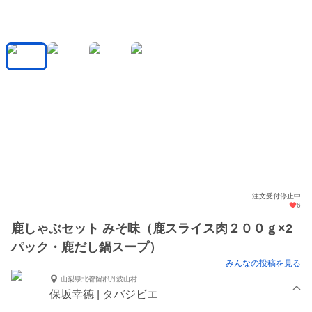
注文受付停止中
6
鹿しゃぶセット みそ味（鹿スライス肉２００ｇ×2
パック・鹿だし鍋スープ）
みんなの投稿を見る
山梨県北都留郡丹波山村
保坂幸德 | タバジビエ