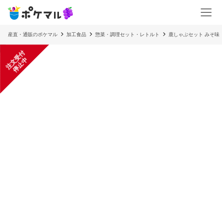
産直・通販のポケマル
加工食品
惣菜・調理セット・レトルト
鹿しゃぶセット みそ味
注
文
受
付
停
止
中