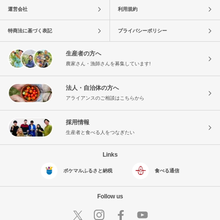
運営会社
利用規約
特商法に基づく表記
プライバシーポリシー
生産者の方へ
農家さん・漁師さんを募集しています!
法人・自治体の方へ
アライアンスのご相談はこちらから
採用情報
生産者と食べる人をつなぎたい
Links
ポケマルふるさと納税
食べる通信
Follow us