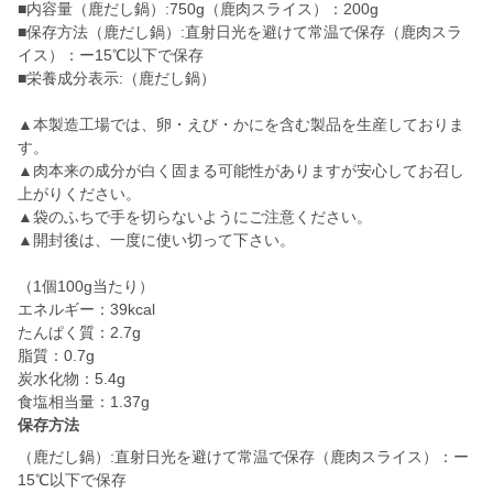
■内容量（鹿だし鍋）:750g（鹿肉スライス）：200g
■保存方法（鹿だし鍋）:直射日光を避けて常温で保存（鹿肉スラ
イス）：ー15℃以下で保存
■栄養成分表示:（鹿だし鍋）
▲本製造工場では、卵・えび・かにを含む製品を生産しておりま
す。
▲肉本来の成分が白く固まる可能性がありますが安心してお召し
上がりください。
▲袋のふちで手を切らないようにご注意ください。
▲開封後は、一度に使い切って下さい。
（1個100g当たり）
エネルギー：39kcal
たんぱく質：2.7g
脂質：0.7g
炭水化物：5.4g
食塩相当量：1.37g
保存方法
（鹿だし鍋）:直射日光を避けて常温で保存（鹿肉スライス）：ー
15℃以下で保存