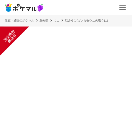
産直・通販のポケマル
魚介類
ウニ
厄介うに(ガンガゼウニの塩うに)
注
文
受
付
停
止
中