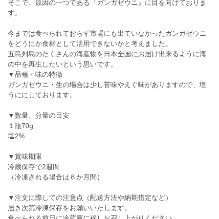
そこで、原因の一つである『ガンガゼウニ』に目を向けておりま
す。
今までは食べられておらず市場にも出ていなかったガンガゼウニ
をどうにか食材として活用できないかと考えました。
五島列島のたくさんの海産物を日本全国にお届け出来るように海
の中を再生したいという思いです。
▼品種・味の特徴
ガンガゼウニ・生の場合は少し苦味やえぐ味がありますので、塩
うににしております。
▼数量、分量の目安
１瓶70g
塩2%
▼賞味期限
冷蔵保存で2週間
（冷凍される場合は６か月間）
▼注文に際しての注意点（配送方法や納期指定など）
届き次第冷凍保存をお願いいたします。
食べられる前日に冷蔵庫に移しお召し上がりください。