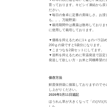
育っております。キビシイ凍結から戻
ださい。
▼毎日の食卓に定番の美味しさ。お浸
も。。。万能野菜❕
▼栽培期間中は農薬は散布しておりま
に使用して栽培しております。
▼価格を抑えるために1ｋｇのバラ詰
200ｇの袋ですと5袋分になります。
▼こまつなを2袋セットにしてます。
▼送料を抑えるために常温発送で設定
発送して欲しい方・お米と同梱希望の
保存方法
鮮度保持袋に個装しておりますのでそ
し上がりください。
2026年3月11日追記
ほうれん草が大きくなって「のびのび
した。