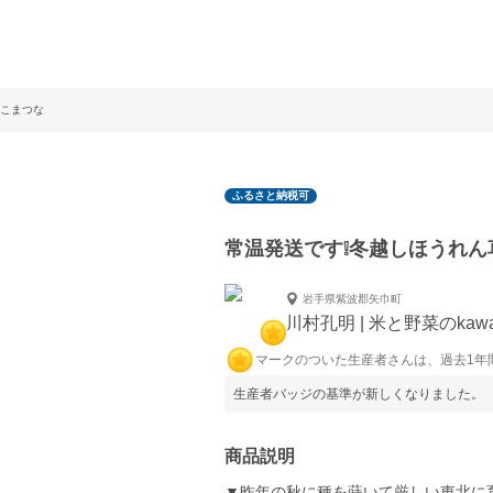
+こまつな
ふるさと納税可
常温発送です❕冬越しほうれん
岩手県紫波郡矢巾町
川村孔明 | 米と野菜のkawa
マークのついた生産者さんは、過去1年
生産者バッジの基準が新しくなりました。
商品説明
▼昨年の秋に種を蒔いて厳しい東北に