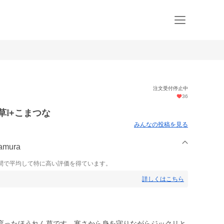
注文受付停止中
36
草❕+こまつな
みんなの投稿を見る
mura
間で平均して特に高い評価を得ています。
詳しくはこちら
育ったほうれん草です。寒さから身を守りながらジックリと