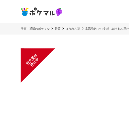
産直・通販のポケマル
野菜
ほうれん草
常温発送です❕冬越しほうれん草❕
注
文
受
付
停
止
中