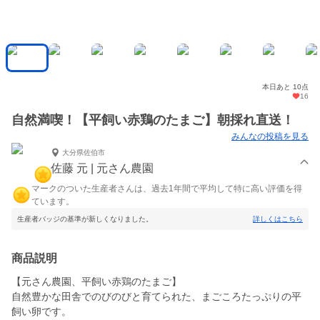
本日あと 10点
16
自然満喫！【平飼い赤鶏のたまご】朝採れ直送！
みんなの投稿を見る
大分県佐伯市
佐藤 元 | 元さん農園
マークのついた生産者さんは、過去1年間で平均して特に高い評価を得
ています。
生産者バッジの基準が新しくなりました。
詳しくはこちら
商品説明
【元さん農園、平飼い赤鶏のたまご】
自然豊かな田舎でのびのびと育てられた、まごころたっぷりの平
飼い卵です。