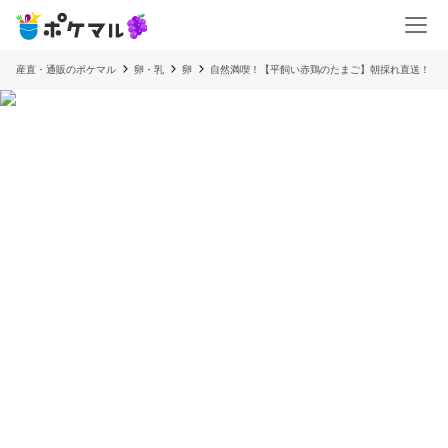
産直・通販のポケマル
卵・乳
卵
自然満喫！【平飼い赤鶏のたまご】朝採れ直送！