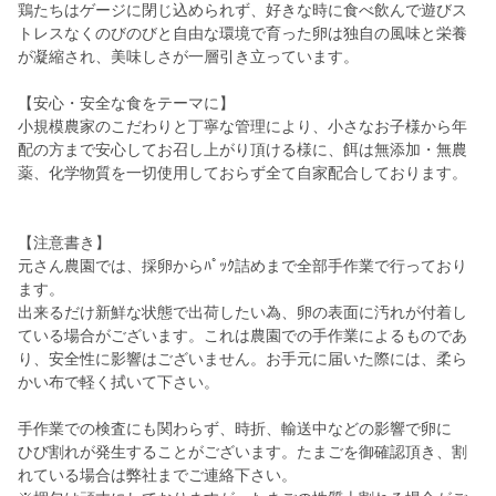
鶏たちはゲージに閉じ込められず、好きな時に食べ飲んで遊びス
トレスなくのびのびと自由な環境で育った卵は独自の風味と栄養
が凝縮され、美味しさが一層引き立っています。
【安心・安全な食をテーマに】
小規模農家のこだわりと丁寧な管理により、小さなお子様から年
配の方まで安心してお召し上がり頂ける様に、餌は無添加・無農
薬、化学物質を一切使用しておらず全て自家配合しております。
【注意書き】
元さん農園では、採卵からﾊﾟｯｸ詰めまで全部手作業で行っており
ます。
出来るだけ新鮮な状態で出荷したい為、卵の表面に汚れが付着し
ている場合がございます。これは農園での手作業によるものであ
り、安全性に影響はございません。お手元に届いた際には、柔ら
かい布で軽く拭いて下さい。
手作業での検査にも関わらず、時折、輸送中などの影響で卵に
ひび割れが発生することがございます。たまごを御確認頂き、割
れている場合は弊社までご連絡下さい。