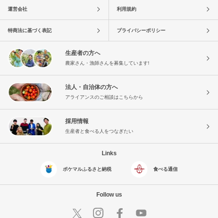
運営会社
利用規約
特商法に基づく表記
プライバシーポリシー
生産者の方へ
農家さん・漁師さんを募集しています!
法人・自治体の方へ
アライアンスのご相談はこちらから
採用情報
生産者と食べる人をつなぎたい
Links
ポケマルふるさと納税
食べる通信
Follow us