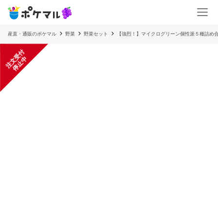
産直・通販のポケマル
野菜
野菜セット
【強烈！】マイクログリーン個性派５種詰め合わ
注
文
受
付
停
止
中