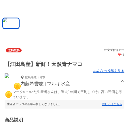
注文受付停止中
送料無料
41
【江田島産】新鮮！天然青ナマコ
みんなの投稿を見る
広島県江田島市
内藤希誉志 | マルキ水産
マークのついた生産者さんは、過去1年間で平均して特に高い評価を得
ています。
生産者バッジの基準が新しくなりました。
詳しくはこちら
商品説明