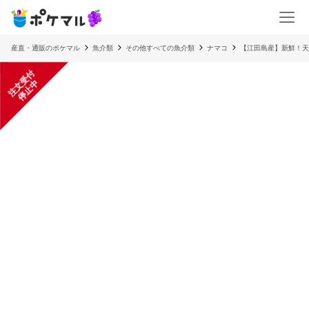
産直・通販のポケマル
魚介類
その他すべての魚介類
ナマコ
【江田島産】新鮮！天
注
文
受
付
停
止
中