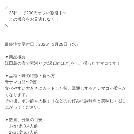
／
25日まで200円オフの割引中✨
この機会をお見逃しなく！
＼
最終注文受付日：2026年3月25日（水）
▼商品概要
江田島の海で素潜り(水深10mほど)をし、採ったナマコです！
▼品種・味の特徴・食べ方
青ナマコ(3〜7個)
食べやすい大きさにカットした後、湯通しするとナマコが柔らか
くなります。
その後、ポン酢や大根すりなどのお好みの調味料と美味しく召し
上がってください。
▼数量、分量の目安
・1kg : 約3,4人前
・2kg : 約6.7人前